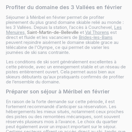
Profiter du domaine des 3 Vallées en février
Séjourner à Méribel en février permet de profiter
pleinement du plus grand domaine skiable relié au monde :
les 3 Vallées. Depuis la station, l’accès à Courchevel,
Les
Menuires,
Saint-Martin-de-Belleville
et
Val Thorens
est
direct et fluide et les vacanciers de
Brides-les-Bains
peuvent rejoindre aisément le domaine skiable grace au
télécabine de l'Olympe, ce qui permet de varier les
journées de ski sans contrainte.
Les conditions de ski sont généralement excellentes à
cette période, avec un enneigement stable et un réseau de
pistes entièrement ouvert. Cela permet aussi bien aux
skieurs débutants qu’aux pratiquants confirmés de profiter
de l’ensemble du domaine.
Préparer son séjour à Méribel en février
En raison de la forte demande sur cette période, il est
fortement recommandé d’anticiper sa réservation. Les
hébergements les mieux situés, notamment ceux proches
des pistes ou des remontées mécaniques, sont souvent
réservés plusieurs mois à l’avance. Le choix du quartier
peut également avoir un impact important sur le séjour.
Certains secteurs offrent un accès direct au ski, tandis que