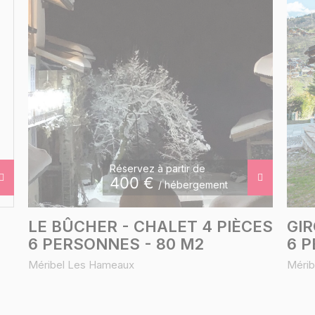
Réservez à partir de
400
€
/ hébergement
LE BÛCHER - CHALET 4 PIÈCES
GIR
6 PERSONNES - 80 M2
6 P
Méribel Les Hameaux
Mérib