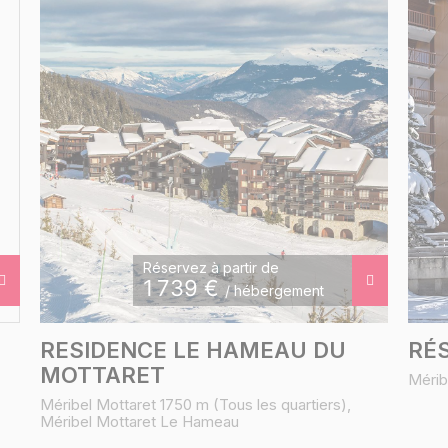
Réservez à partir de
1 739
€
/ hébergement
RESIDENCE LE HAMEAU DU
RÉS
MOTTARET
Mérib
Méribel Mottaret 1750 m (Tous les quartiers),
Méribel Mottaret Le Hameau