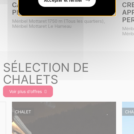
Accepter et fermer
CANDIDE C12 - STUDIO 4
CRE
PERSONNES - 27 M2
AP
PE
Méribel Mottaret 1750 m (Tous les quartiers),
Méribel Mottaret Le Hameau
Mérib
Mérib
SÉLECTION DE
CHALETS
Voir plus d'offres
CHALET
CHA