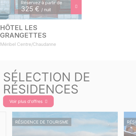
Réservez à partir de
325
€
/ nuit
HÔTEL LES
GRANGETTES
Méribel Centre/Chaudanne
SÉLECTION DE
RÉSIDENCES
Voir plus d'offres
RÉSIDENCE DE TOURISME
RÉS