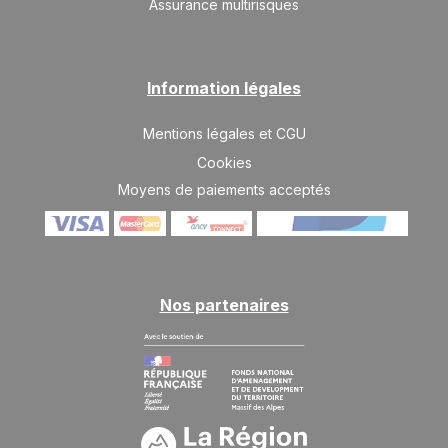
Assurance multirisques
SAM.
3981 €
Retour le
20
27/02/2027
FÉVR.
/hébergement
SAM.
3684 €
Information légales
Retour le
27
06/03/2027
FÉVR.
/hébergement
Mentions légales et CGU
mars 2027
Cookies
Moyens de paiements acceptés
SAM.
2795 €
Retour le
06
13/03/2027
MARS
/hébergement
SAM.
2647 €
Retour le
13
20/03/2027
MARS
/hébergement
Nos partenaires
SAM.
2499 €
Retour le
20
27/03/2027
MARS
/hébergement
SAM.
2351 €
Retour le
27
03/04/2027
MARS
/hébergement