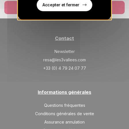
SAM.
Accepter et fermer
2054 €
Retour le
Réserver
02
09/01/2027
JANV.
/hébergement
SAM.
2202 €
Retour le
09
16/01/2027
JANV.
/hébergement
Contact
SAM.
2351 €
Retour le
16
23/01/2027
Newsletter
JANV.
/hébergement
resa@les3vallees.com
SAM.
2795 €
Retour le
23
+33 (0) 4 79 24 07 77
30/01/2027
JANV.
/hébergement
SAM.
3092 €
Retour le
30
06/02/2027
JANV.
/hébergement
Informations générales
févr. 2027
Questions fréquentes
Conditions générales de vente
SAM.
3684 €
Retour le
06
13/02/2027
Assurance annulation
FÉVR.
/hébergement