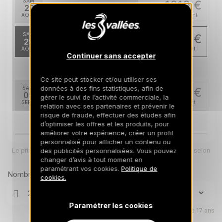
SAM.
1619 €
Retour le
22
29/08/2026
AOÛT
/hébergement
SAM.
1483 €
Retour le
29
05/09/2026
AOÛT
/hébergement
Continuer sans accepter
sept. 2026
Ce site peut stocker et/ou utiliser ses
données à des fins statistiques, afin de
SAM.
1483 €
Retour le
05
gérer le suivi de l’activité commerciale, la
12/09/2026
SEPT.
/hébergement
relation avec ses partenaires et prévenir le
risque de fraude, effectuer des études afin
déc. 2026
d’optimiser les offres et les produits, pour
améliorer votre expérience, créer un profil
personnalisé pour afficher un contenu ou
SAM.
2054 €
Retour le
05
Le prix total pour votre sélection sera ajusté en page suivante selon
des publicités personnalisées. Vous pouvez
12/12/2026
DÉC.
/hébergement
vos options
changer d’avis à tout moment en
paramétrant vos cookies.
Politique de
Nombre de voyageurs
SAM.
2054 €
cookies.
Retour le
12
19/12/2026
DÉC.
/hébergement
Paramétrer les cookies
janv. 2027
Enfants âgés de 0 à 17 ans