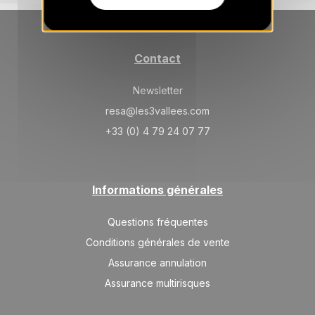
Contact
Newsletter
resa@les3vallees.com
+33 (0) 4 79 24 07 77
Informations générales
Questions fréquentes
Conditions générales de vente
Assurance annulation
Assurance multirisques