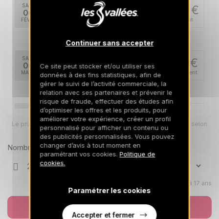
SAM.
1385 €
Retour le
06
13/02/2027
FÉVR.
/hébergement
mars 2027
Continuer sans accepter
SAM.
902 €
Retour le
06
Ce site peut stocker et/ou utiliser ses
13/03/2027
MARS
/hébergement
données à des fins statistiques, afin de
gérer le suivi de l’activité commerciale, la
avr. 2027
relation avec ses partenaires et prévenir le
risque de fraude, effectuer des études afin
d’optimiser les offres et les produits, pour
SAM.
787 €
Retour le
03
améliorer votre expérience, créer un profil
10/04/2027
Le prix total pour votre sélection sera ajusté en page suivante selon
AVR.
/hébergement
personnalisé pour afficher un contenu ou
vos options
des publicités personnalisées. Vous pouvez
SAM.
changer d’avis à tout moment en
787 €
Nombre de voyageurs
Retour le
10
paramétrant vos cookies.
Politique de
17/04/2027
AVR.
/hébergement
cookies.
Enfants âgés de 0 à 17 ans
Paramétrer les cookies
Réserver
Accepter et fermer