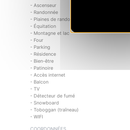
- Ascenseur
- Randonnée
- Plaines de randonnée
- Équitation
- Montagne et lac
- Four
- Parking
- Résidence
- Bien-être
- Patinoire
- Accès internet
- Balcon
- TV
- Détecteur de fumé
- Snowboard
- Toboggan (traîneau)
- WIFI
COORDONNÉES