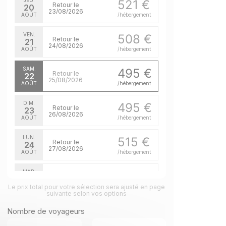
JEU.
521 €
Retour le
20
23/08/2026
AOÛT
/hébergement
VEN.
508 €
Retour le
21
24/08/2026
AOÛT
/hébergement
SAM.
495 €
Retour le
22
25/08/2026
AOÛT
/hébergement
DIM.
495 €
Retour le
23
26/08/2026
AOÛT
/hébergement
LUN.
515 €
Retour le
24
27/08/2026
AOÛT
/hébergement
MAR.
515 €
Retour le
25
28/08/2026
Le prix total pour votre sélection sera ajusté en page
AOÛT
/hébergement
suivante selon vos options
MER.
515 €
Nombre de voyageurs
Retour le
26
29/08/2026
AOÛT
/hébergement