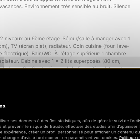
vacances. Environnement très sensible au bruit. Silence
 2 niveaux au 6ème étage. Séjour/salle à manger avec 1
m), TV (écran plat), radiateur. Coin cuisine (four, lave-
e électrique). Bain/WC. À l'étage supérieur: 1 chambre
adiateur. Cabine avec 1 x 2 lits superposés (80 cm,
 balcons 3 m2, situation sud. A disposition: Internet
tecteur de fumée. Au lieu d'une chambre fermée, des
ne ouverte (galerie, alcôve...). 73257001342SB
es.
iliser ses données à des fins statistiques, afin de gérer le suivi de l’act
 et prévenir le risque de fraude, effectuer des études afin d’optimiser l
re expérience, créer un profil personnalisé pour afficher un contenu ou
z changer d’avis à tout moment en paramétrant vos cookies.
Politique 