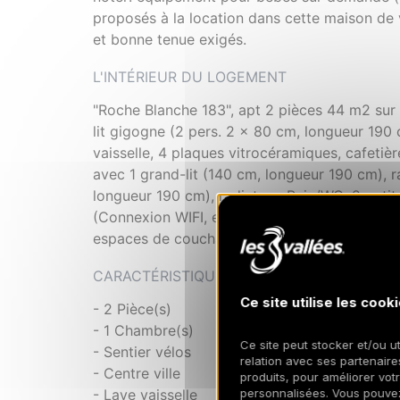
proposés à la location dans cette maison de 
et bonne tenue exigés.
L'INTÉRIEUR DU LOGEMENT
"Roche Blanche 183", apt 2 pièces 44 m2 sur
lit gigogne (2 pers. 2 x 80 cm, longueur 190 c
vaisselle, 4 plaques vitrocéramiques, cafetièr
avec 1 grand-lit (140 cm, longueur 190 cm), r
longueur 190 cm), radiateur. Bain/WC. 2 petits
(Connexion WIFI, en sus). Veuillez noter: dé
espaces de couchage sont situés dans une zo
CARACTÉRISTIQUES
Ce site utilise les cooki
- 2 Pièce(s)
- 1 Chambre(s)
Ce site peut stocker et/ou ut
- Sentier vélos
relation avec ses partenaires
- Centre ville
produits, pour améliorer vot
personnalisées. Vous pouve
- Lave vaisselle