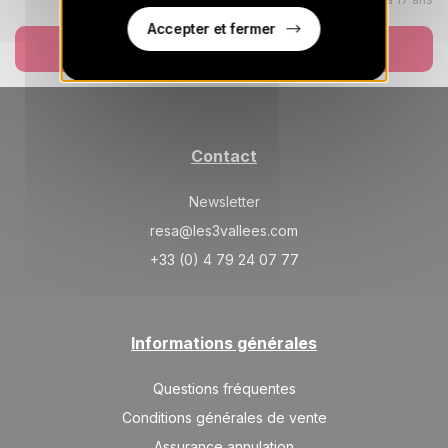
SAM.
458 €
Accepter et fermer
Retour le
12
15/12/2026
Réserver
DÉC.
/hébergement
DIM.
458 €
Retour le
13
16/12/2026
DÉC.
/hébergement
Contact
LUN.
458 €
Retour le
14
17/12/2026
DÉC.
/hébergement
Newsletter
MAR.
resa@les3vallees.com
458 €
Retour le
15
18/12/2026
DÉC.
+33 (0) 4 79 24 07 77
/hébergement
MER.
458 €
Retour le
16
19/12/2026
DÉC.
/hébergement
Informations générales
janv. 2027
Questions fréquentes
LUN.
502 €
Retour le
18
Conditions générales de vente
21/01/2027
JANV.
/hébergement
Assurance annulation