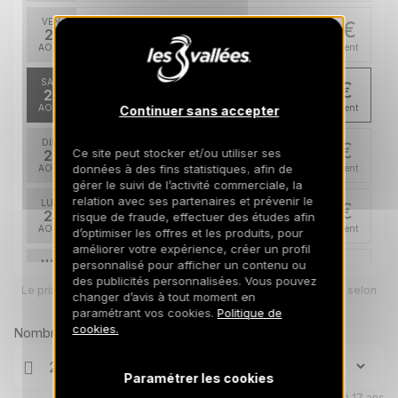
VEN.
319 €
Retour le
21
24/08/2026
AOÛT
/hébergement
SAM.
311 €
Retour le
22
25/08/2026
AOÛT
/hébergement
Continuer sans accepter
DIM.
311 €
Retour le
Ce site peut stocker et/ou utiliser ses
23
26/08/2026
données à des fins statistiques, afin de
AOÛT
/hébergement
gérer le suivi de l’activité commerciale, la
relation avec ses partenaires et prévenir le
LUN.
311 €
Retour le
24
risque de fraude, effectuer des études afin
27/08/2026
AOÛT
/hébergement
d’optimiser les offres et les produits, pour
améliorer votre expérience, créer un profil
personnalisé pour afficher un contenu ou
MAR.
311 €
Retour le
25
des publicités personnalisées. Vous pouvez
28/08/2026
Le prix total pour votre sélection sera ajusté en page suivante selon
AOÛT
/hébergement
changer d’avis à tout moment en
vos options
paramétrant vos cookies.
Politique de
MER.
311 €
cookies.
Nombre de voyageurs
Retour le
26
29/08/2026
AOÛT
/hébergement
Paramétrer les cookies
déc. 2026
Enfants âgés de 0 à 17 ans