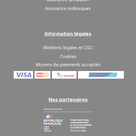
LUN.
Assurance multirisques
544 €
Retour le
25
28/01/2027
JANV.
/hébergement
MAR.
544 €
Retour le
26
Information légales
29/01/2027
JANV.
/hébergement
Mentions légales et CGU
MER.
544 €
Retour le
27
30/01/2027
Cookies
JANV.
/hébergement
Moyens de paiements acceptés
mars 2027
SAM.
439 €
Retour le
13
16/03/2027
MARS
/hébergement
Nos partenaires
DIM.
439 €
Retour le
14
17/03/2027
MARS
/hébergement
LUN.
439 €
Retour le
15
18/03/2027
MARS
/hébergement