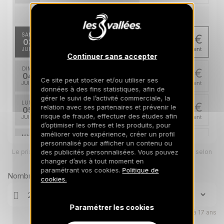
juil. 2027
SAM.
245 €
Retour le
03
06/07/2027
JUIL.
/hébergement
Continuer sans accepter
DIM.
245 €
Retour le
04
Ce site peut stocker et/ou utiliser ses
07/07/2027
JUIL.
/hébergement
données à des fins statistiques, afin de
gérer le suivi de l’activité commerciale, la
LUN.
245 €
relation avec ses partenaires et prévenir le
Retour le
05
08/07/2027
risque de fraude, effectuer des études afin
JUIL.
/hébergement
d’optimiser les offres et les produits, pour
améliorer votre expérience, créer un profil
MAR.
245 €
Retour le
06
personnalisé pour afficher un contenu ou
09/07/2027
Le prix total pour votre sélection sera ajusté en page suivante selon
JUIL.
des publicités personnalisées. Vous pouvez
/hébergement
vos options
changer d’avis à tout moment en
paramétrant vos cookies.
Politique de
MER.
245 €
Nombre de voyageurs
Retour le
07
cookies.
10/07/2027
JUIL.
/hébergement
JEU.
245 €
Paramétrer les cookies
Retour le
08
Enfants âgés de 0 à 17 ans
11/07/2027
JUIL.
/hébergement