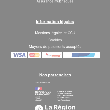
16
Assurance multirisques
19/07/2027
JUIL.
/hébergement
SAM.
245 €
Retour le
17
20/07/2027
Information légales
JUIL.
/hébergement
DIM.
245 €
Mentions légales et CGU
Retour le
18
21/07/2027
JUIL.
/hébergement
Cookies
Moyens de paiements acceptés
LUN.
245 €
Retour le
19
22/07/2027
JUIL.
/hébergement
MAR.
245 €
Retour le
20
23/07/2027
JUIL.
/hébergement
Nos partenaires
MER.
245 €
Retour le
21
24/07/2027
JUIL.
/hébergement
JEU.
245 €
Retour le
22
25/07/2027
JUIL.
/hébergement