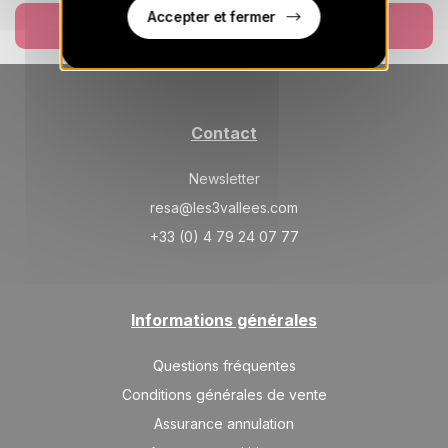
Accepter et fermer
Réserver
VEN.
245 €
Retour le
09
12/07/2027
JUIL.
/hébergement
SAM.
245 €
Retour le
10
13/07/2027
JUIL.
/hébergement
Contact
DIM.
245 €
Retour le
11
Newsletter
14/07/2027
JUIL.
/hébergement
resa@les3vallees.com
LUN.
+33 (0) 4 79 24 07 77
245 €
Retour le
12
15/07/2027
JUIL.
/hébergement
MAR.
245 €
Retour le
13
Informations générales
16/07/2027
JUIL.
/hébergement
Questions fréquentes
JEU.
245 €
Retour le
15
18/07/2027
Conditions générales de vente
JUIL.
/hébergement
Assurance annulation
VEN.
245 €
Retour le