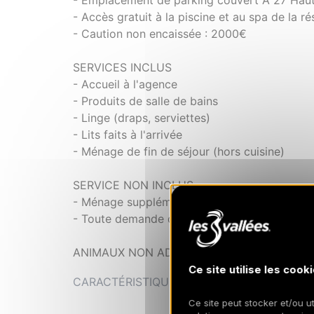
- Emplacement de parking couvert A 27 Haut
- Accès gratuit à la piscine et au spa de la r
- Caution non encaissée : 2000€
SERVICES INCLUS
- Accueil à l'agence
- Produits de salle de bains
- Linge (draps, serviettes)
- Lits faits à l'arrivée
- Ménage de fin de séjour (hors cuisine)
SERVICE NON INCLUS
- Ménage supplémentaire sur demande
- Toute demande de linge supplémentaire ser
ANIMAUX NON ADMIS
Ce site utilise les cooki
CARACTÉRISTIQUES
Ce site peut stocker et/ou ut