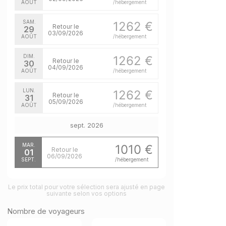
AOÛT
/hébergement
SAM.
1262 €
Retour le
29
03/09/2026
AOÛT
/hébergement
DIM.
1262 €
Retour le
30
04/09/2026
AOÛT
/hébergement
LUN.
1262 €
Retour le
31
05/09/2026
AOÛT
/hébergement
sept. 2026
MAR.
1010 €
Retour le
01
06/09/2026
SEPT.
/hébergement
Le prix total pour votre sélection sera ajusté en page
suivante selon vos options
Nombre de voyageurs