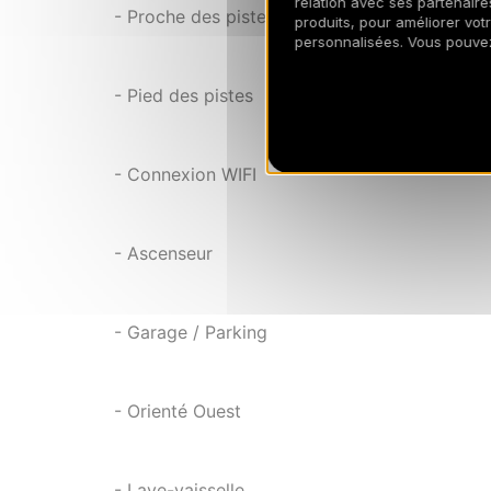
relation avec ses partenaires
- Proche des pistes
produits, pour améliorer vot
personnalisées. Vous pouve
- Pied des pistes
- Connexion WIFI
- Ascenseur
- Garage / Parking
- Orienté Ouest
- Lave-vaisselle