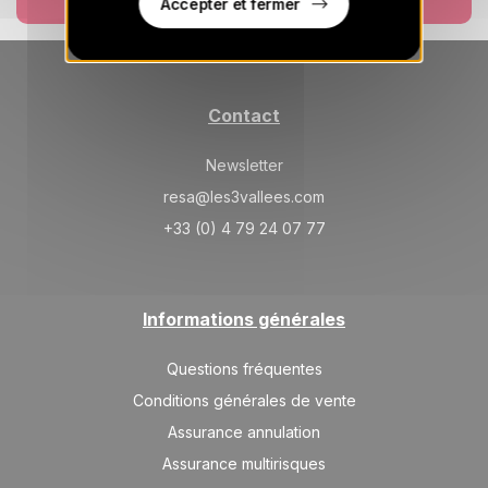
Accepter et fermer
Contact
Newsletter
resa@les3vallees.com
+33 (0) 4 79 24 07 77
Informations générales
Questions fréquentes
Conditions générales de vente
Assurance annulation
Assurance multirisques