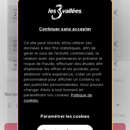
SAM.
1980 €
Retour le
27
2200 €
03/04/2027
MARS
/hébergement
Continuer sans accepter
avr. 2027
SAM.
1791 €
Ce site peut stocker et/ou utiliser ses
Retour le
03
1990 €
données à des fins statistiques, afin de
10/04/2027
AVR.
/hébergement
gérer le suivi de l’activité commerciale, la
relation avec ses partenaires et prévenir le
SAM.
1791 €
risque de fraude, effectuer des études afin
Retour le
10
1990 €
17/04/2027
d’optimiser les offres et les produits, pour
AVR.
/hébergement
améliorer votre expérience, créer un profil
personnalisé pour afficher un contenu ou
Le prix total pour votre sélection sera ajusté en page suivante selon
vos options
des publicités personnalisées. Vous pouvez
changer d’avis à tout moment en
Nombre de voyageurs
paramétrant vos cookies.
Politique de
cookies.
Enfants âgés de 0 à 17 ans
Paramétrer les cookies
Réserver