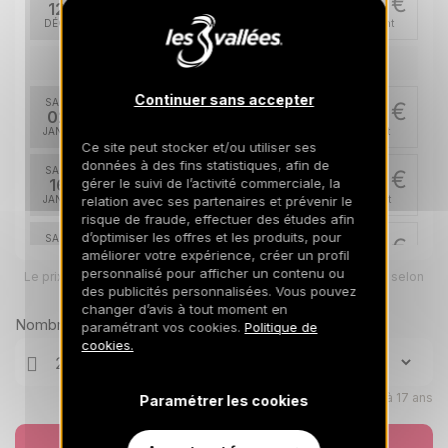
3125 €
Retour le
12
19/12/2026
DÉC.
/hébergement
janv. 2027
Continuer sans accepter
SAM.
5025 €
Retour le
02
09/01/2027
JANV.
/hébergement
Ce site peut stocker et/ou utiliser ses
données à des fins statistiques, afin de
SAM.
3725 €
Retour le
gérer le suivi de l’activité commerciale, la
16
23/01/2027
relation avec ses partenaires et prévenir le
JANV.
/hébergement
risque de fraude, effectuer des études afin
d’optimiser les offres et les produits, pour
SAM.
4325 €
Retour le
23
améliorer votre expérience, créer un profil
30/01/2027
JANV.
/hébergement
personnalisé pour afficher un contenu ou
Le prix total pour votre sélection sera ajusté en page suivante selon
vos options
des publicités personnalisées. Vous pouvez
SAM.
changer d’avis à tout moment en
3725 €
Retour le
30
Nombre de voyageurs
paramétrant vos cookies.
Politique de
06/02/2027
JANV.
/hébergement
cookies.
févr. 2027
Enfants âgés de 0 à 17 ans
Paramétrer les cookies
SAM.
6825 €
Retour le
06
13/02/2027
FÉVR.
/hébergement
Réserver