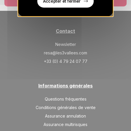
Accepter et fermer
VEN.
885 €
Retour le
28
04/09/2026
AOÛT
/hébergement
SAM.
885 €
Retour le
29
05/09/2026
AOÛT
/hébergement
Contact
déc. 2026
Newsletter
SAM.
resa@les3vallees.com
1753 €
Retour le
05
12/12/2026
DÉC.
+33 (0) 4 79 24 07 77
/hébergement
SAM.
1753 €
Retour le
12
19/12/2026
DÉC.
/hébergement
Informations générales
SAM.
2957 €
Retour le
19
26/12/2026
Questions fréquentes
DÉC.
/hébergement
Conditions générales de vente
janv. 2027
Assurance annulation
SAM.
Assurance multirisques
2204 €
Retour le
16
23/01/2027