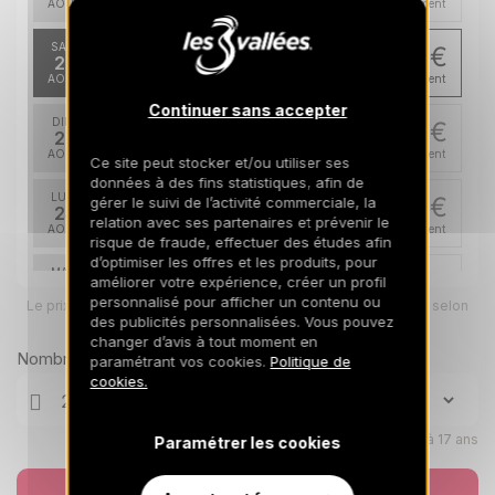
AOÛT
/hébergement
SAM.
885 €
Retour le
22
29/08/2026
AOÛT
/hébergement
Continuer sans accepter
DIM.
885 €
Retour le
23
30/08/2026
AOÛT
/hébergement
Ce site peut stocker et/ou utiliser ses
données à des fins statistiques, afin de
LUN.
885 €
gérer le suivi de l’activité commerciale, la
Retour le
24
relation avec ses partenaires et prévenir le
31/08/2026
AOÛT
/hébergement
risque de fraude, effectuer des études afin
d’optimiser les offres et les produits, pour
MAR.
885 €
améliorer votre expérience, créer un profil
Retour le
25
01/09/2026
personnalisé pour afficher un contenu ou
Le prix total pour votre sélection sera ajusté en page suivante selon
AOÛT
/hébergement
vos options
des publicités personnalisées. Vous pouvez
changer d’avis à tout moment en
MER.
885 €
Nombre de voyageurs
Retour le
paramétrant vos cookies.
Politique de
26
02/09/2026
cookies.
AOÛT
/hébergement
JEU.
885 €
Retour le
27
Enfants âgés de 0 à 17 ans
Paramétrer les cookies
03/09/2026
AOÛT
/hébergement
Réserver