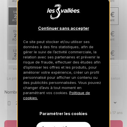
AOÛT
/hébergement
SAM.
658 €
Retour le
22
748 €
29/08/2026
AOÛT
/hébergement
Continuer sans accepter
DIM.
658 €
Retour le
23
30/08/2026
AOÛT
/hébergement
Ce site peut stocker et/ou utiliser ses
données à des fins statistiques, afin de
LUN.
658 €
gérer le suivi de l’activité commerciale, la
Retour le
24
relation avec ses partenaires et prévenir le
31/08/2026
AOÛT
/hébergement
risque de fraude, effectuer des études afin
d’optimiser les offres et les produits, pour
MAR.
658 €
améliorer votre expérience, créer un profil
Retour le
25
01/09/2026
personnalisé pour afficher un contenu ou
Le prix total pour votre sélection sera ajusté en page suivante selon
AOÛT
/hébergement
vos options
des publicités personnalisées. Vous pouvez
changer d’avis à tout moment en
MER.
658 €
Nombre de voyageurs
Retour le
paramétrant vos cookies.
Politique de
26
02/09/2026
cookies.
AOÛT
/hébergement
JEU.
658 €
Retour le
27
Enfants âgés de 0 à 17 ans
Paramétrer les cookies
03/09/2026
AOÛT
/hébergement
Réserver