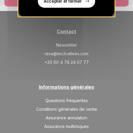
Accepter et fermer
VEN.
658 €
Retour le
28
04/09/2026
AOÛT
/hébergement
SAM.
658 €
Retour le
29
748 €
05/09/2026
AOÛT
/hébergement
Contact
déc. 2026
Newsletter
SAM.
resa@les3vallees.com
1031 €
Retour le
05
12/12/2026
DÉC.
+33 (0) 4 79 24 07 77
/hébergement
SAM.
1031 €
Retour le
12
19/12/2026
DÉC.
/hébergement
Informations générales
SAM.
1682 €
Retour le
19
26/12/2026
Questions fréquentes
DÉC.
/hébergement
Conditions générales de vente
janv. 2027
Assurance annulation
SAM.
Assurance multirisques
1193 €
Retour le
09
16/01/2027