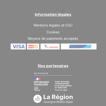
JANV.
/hébergement
SAM.
1275 €
Retour le
16
Information légales
23/01/2027
JANV.
/hébergement
Mentions légales et CGU
SAM.
1601 €
Retour le
30
06/02/2027
Cookies
JANV.
/hébergement
Moyens de paiements acceptés
févr. 2027
SAM.
1926 €
Retour le
06
13/02/2027
FÉVR.
/hébergement
Nos partenaires
SAM.
2008 €
Retour le
13
20/02/2027
FÉVR.
/hébergement
SAM.
2008 €
Retour le
20
27/02/2027
FÉVR.
/hébergement
SAM.
2008 €
Retour le
27
06/03/2027