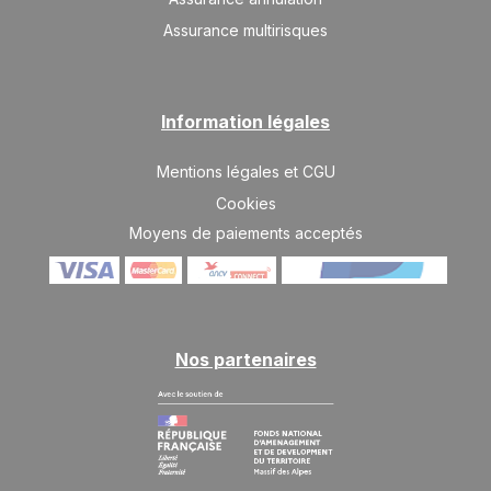
Assurance multirisques
VEN.
9484 €
Retour le
18
24/12/2026
DÉC.
/hébergement
SAM.
9484 €
Information légales
Retour le
19
25/12/2026
DÉC.
/hébergement
Mentions légales et CGU
DIM.
9484 €
Retour le
20
Cookies
26/12/2026
DÉC.
/hébergement
Moyens de paiements acceptés
LUN.
10555 €
Retour le
21
27/12/2026
DÉC.
/hébergement
MAR.
11626 €
Retour le
22
Nos partenaires
28/12/2026
DÉC.
/hébergement
MER.
12697 €
Retour le
23
29/12/2026
DÉC.
/hébergement
JEU.