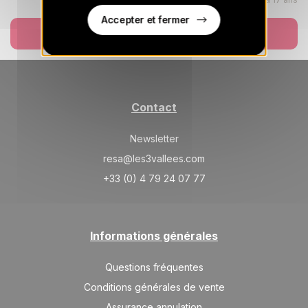
VEN.
3700 €
Retour le
11
17/12/2026
Accepter et fermer
DÉC.
/hébergement
Réserver
SAM.
3700 €
Retour le
12
18/12/2026
DÉC.
/hébergement
DIM.
4664 €
Retour le
13
Contact
19/12/2026
DÉC.
/hébergement
Newsletter
LUN.
5628 €
Retour le
14
resa@les3vallees.com
20/12/2026
DÉC.
/hébergement
+33 (0) 4 79 24 07 77
MAR.
6592 €
Retour le
15
21/12/2026
DÉC.
/hébergement
Informations générales
MER.
7556 €
Retour le
16
22/12/2026
DÉC.
/hébergement
Questions fréquentes
JEU.
8520 €
Conditions générales de vente
Retour le
17
23/12/2026
DÉC.
/hébergement
Assurance annulation