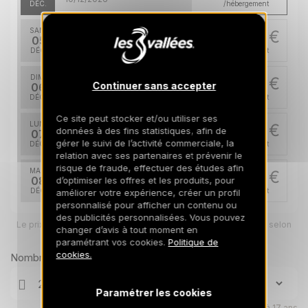
DÉC.
/hébergement
SAM.
3700 €
Retour le
05
11/12/2026
DÉC.
/hébergement
DIM.
3700 €
Retour le
Continuer sans accepter
06
12/12/2026
DÉC.
/hébergement
Ce site peut stocker et/ou utiliser ses
LUN.
3700 €
données à des fins statistiques, afin de
Retour le
07
13/12/2026
gérer le suivi de l’activité commerciale, la
DÉC.
/hébergement
relation avec ses partenaires et prévenir le
risque de fraude, effectuer des études afin
MAR.
3700 €
Retour le
08
d’optimiser les offres et les produits, pour
14/12/2026
DÉC.
/hébergement
améliorer votre expérience, créer un profil
personnalisé pour afficher un contenu ou
des publicités personnalisées. Vous pouvez
MER.
3700 €
Retour le
Le prix total pour votre sélection sera ajusté en page suivante selon
09
changer d’avis à tout moment en
15/12/2026
vos options
DÉC.
/hébergement
paramétrant vos cookies.
Politique de
cookies.
Nombre de voyageurs
JEU.
3700 €
Retour le
10
16/12/2026
DÉC.
/hébergement
Paramétrer les cookies
Enfants âgés de 0 à 17 ans