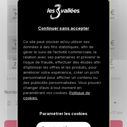
SAM.
880 €
Retour le
16
23/01/2027
JANV.
/hébergement
Continuer sans accepter
mars 2027
SAM.
865 €
Ce site peut stocker et/ou utiliser ses
Retour le
13
données à des fins statistiques, afin de
20/03/2027
MARS
/hébergement
gérer le suivi de l’activité commerciale, la
relation avec ses partenaires et prévenir le
SAM.
715 €
risque de fraude, effectuer des études afin
Retour le
27
03/04/2027
d’optimiser les offres et les produits, pour
MARS
/hébergement
améliorer votre expérience, créer un profil
personnalisé pour afficher un contenu ou
Le prix total pour votre sélection sera ajusté en page suivante selon
avr. 2027
vos options
des publicités personnalisées. Vous pouvez
changer d’avis à tout moment en
SAM.
630 €
Nombre de voyageurs
paramétrant vos cookies.
Politique de
Retour le
10
17/04/2027
cookies.
AVR.
/hébergement
Enfants âgés de 0 à 17 ans
Paramétrer les cookies
Réserver