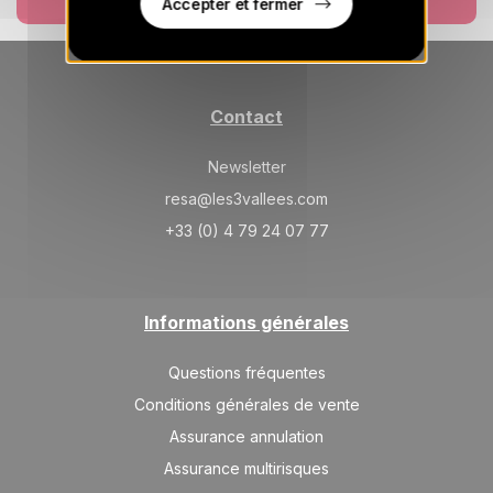
Accepter et fermer
Contact
Newsletter
resa@les3vallees.com
+33 (0) 4 79 24 07 77
Informations générales
Questions fréquentes
Conditions générales de vente
Assurance annulation
Assurance multirisques