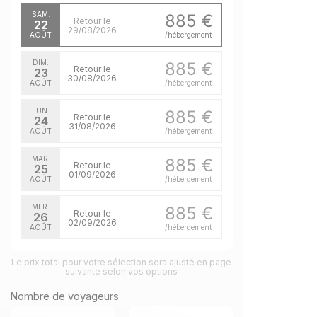
SAM.
885 €
Retour le
22
29/08/2026
AOÛT
/hébergement
DIM.
885 €
Retour le
23
30/08/2026
AOÛT
/hébergement
LUN.
885 €
Retour le
24
31/08/2026
AOÛT
/hébergement
MAR.
885 €
Retour le
25
01/09/2026
AOÛT
/hébergement
MER.
885 €
Retour le
26
02/09/2026
AOÛT
/hébergement
JEU.
885 €
Retour le
Le prix total pour votre sélection sera ajusté en page
27
03/09/2026
suivante selon vos options
AOÛT
/hébergement
Nombre de voyageurs
VEN.
885 €
Retour le
28