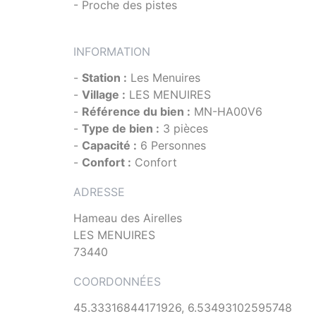
- Proche des pistes
INFORMATION
-
Station :
Les Menuires
-
Village :
LES MENUIRES
-
Référence du bien :
MN-HA00V6
-
Type de bien :
3 pièces
-
Capacité :
6 Personnes
-
Confort :
Confort
ADRESSE
Hameau des Airelles
LES MENUIRES
73440
COORDONNÉES
45.33316844171926, 6.53493102595748