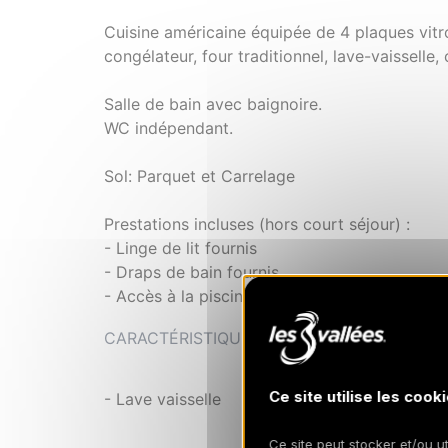
Cuisine américaine équipée de 4 plaques vitr
congélateur, four traditionnel, lave-vaisselle, c
Salle de bain avec baignoire.
WC indépendant.
Sol: Parquet et Carrelage
Prestations incluses (hors court séjour) :
- Linge de lit fournis
- Draps de bain fournis
- Accès à la piscine
CARACTÉRISTIQUES
Ce site utilise les cooki
- Lave vaisselle
Ce site peut stocker et/ou ut