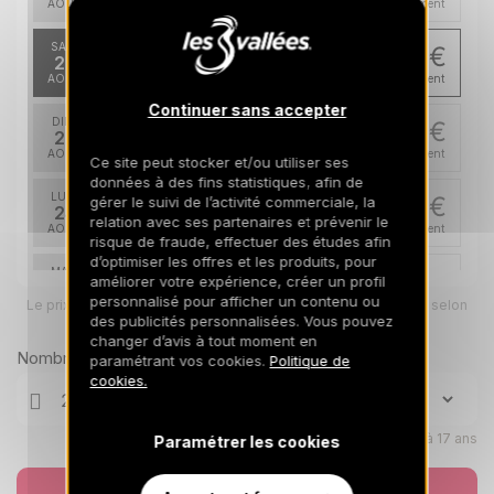
AOÛT
/hébergement
SAM.
349 €
Retour le
22
24/08/2026
AOÛT
/hébergement
Continuer sans accepter
DIM.
349 €
Retour le
23
25/08/2026
AOÛT
/hébergement
Ce site peut stocker et/ou utiliser ses
données à des fins statistiques, afin de
LUN.
349 €
gérer le suivi de l’activité commerciale, la
Retour le
24
relation avec ses partenaires et prévenir le
26/08/2026
AOÛT
/hébergement
risque de fraude, effectuer des études afin
d’optimiser les offres et les produits, pour
MAR.
349 €
améliorer votre expérience, créer un profil
Retour le
25
27/08/2026
personnalisé pour afficher un contenu ou
Le prix total pour votre sélection sera ajusté en page suivante selon
AOÛT
/hébergement
vos options
des publicités personnalisées. Vous pouvez
changer d’avis à tout moment en
MER.
349 €
Nombre de voyageurs
Retour le
paramétrant vos cookies.
Politique de
26
28/08/2026
cookies.
AOÛT
/hébergement
JEU.
349 €
Retour le
27
Enfants âgés de 0 à 17 ans
Paramétrer les cookies
29/08/2026
AOÛT
/hébergement
Réserver