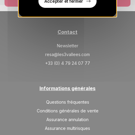
Accepter et fermer
Contact
Newsletter
resa@les3vallees.com
+33 (0) 4 79 24 07 77
Informations générales
Questions fréquentes
Conditions générales de vente
Assurance annulation
Assurance multirisques