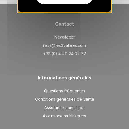
SAM.
425 €
Retour le
20
27/03/2027
MARS
/hébergement
SAM.
Contact
425 €
Retour le
27
03/04/2027
MARS
/hébergement
Newsletter
avr. 2027
resa@les3vallees.com
+33 (0) 4 79 24 07 77
SAM.
415 €
Retour le
03
10/04/2027
AVR.
/hébergement
Informations générales
Questions fréquentes
Conditions générales de vente
Assurance annulation
Assurance multirisques