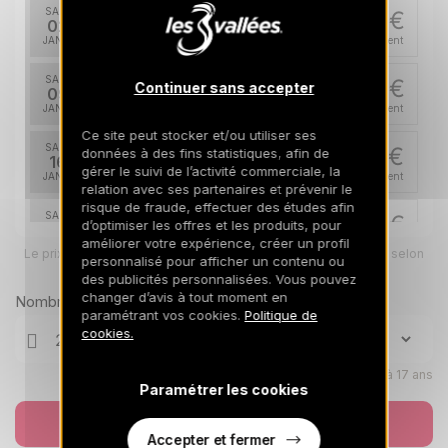
SAM.
425 €
Retour le
02
09/01/2027
JANV.
/hébergement
SAM.
425 €
Continuer sans accepter
Retour le
09
16/01/2027
JANV.
/hébergement
Ce site peut stocker et/ou utiliser ses
SAM.
570 €
données à des fins statistiques, afin de
Retour le
16
23/01/2027
gérer le suivi de l’activité commerciale, la
JANV.
/hébergement
relation avec ses partenaires et prévenir le
risque de fraude, effectuer des études afin
SAM.
605 €
d’optimiser les offres et les produits, pour
Retour le
23
30/01/2027
améliorer votre expérience, créer un profil
JANV.
/hébergement
Le prix total pour votre sélection sera ajusté en page suivante selon
personnalisé pour afficher un contenu ou
vos options
des publicités personnalisées. Vous pouvez
mars 2027
changer d’avis à tout moment en
Nombre de voyageurs
paramétrant vos cookies.
Politique de
SAM.
640 €
cookies.
Retour le
06
13/03/2027
MARS
/hébergement
Enfants âgés de 0 à 17 ans
Paramétrer les cookies
SAM.
560 €
Retour le
13
20/03/2027
MARS
/hébergement
Réserver
Accepter et fermer