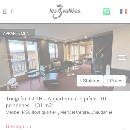
APPARTEMENT
Stations
Pistes
MAR.
3015 €
Retour le
11
18/08/2026
Tougnète C01H - Appartement 6 pièces 10
AOÛT
/hébergement
personnes - 131 m2
MER.
2969 €
Méribel 1450 (tout quartier), Méribel Centre/Chaudanne
Retour le
12
19/08/2026
AOÛT
/hébergement
Description
JEU.