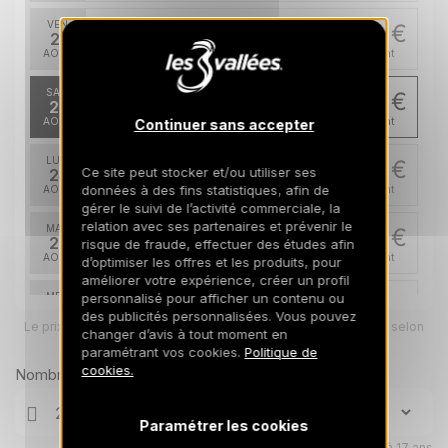
VEN.
2561 €
Retour le
21
28/08/2026
AOÛT
/hébergement
SAM.
2515 €
Retour le
22
29/08/2026
AOÛT
/hébergement
Continuer sans accepter
LUN.
2515 €
Retour le
Ce site peut stocker et/ou utiliser ses
24
31/08/2026
données à des fins statistiques, afin de
AOÛT
/hébergement
gérer le suivi de l’activité commerciale, la
relation avec ses partenaires et prévenir le
MAR.
2515 €
Retour le
25
risque de fraude, effectuer des études afin
01/09/2026
AOÛT
/hébergement
d’optimiser les offres et les produits, pour
améliorer votre expérience, créer un profil
personnalisé pour afficher un contenu ou
MER.
2515 €
Retour le
26
des publicités personnalisées. Vous pouvez
02/09/2026
Le prix total pour votre sélection sera ajusté en page suivante selon
AOÛT
/hébergement
changer d’avis à tout moment en
vos options
paramétrant vos cookies.
Politique de
JEU.
2515 €
cookies.
Nombre de voyageurs
Retour le
27
03/09/2026
AOÛT
/hébergement
Paramétrer les cookies
VEN.
2515 €
Retour le
28
Enfants âgés de 0 à 17 ans