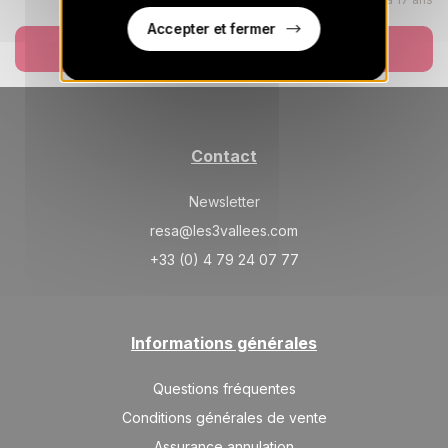
04/09/2026
AOÛT
/hébergement
Accepter et fermer
Réserver
SAM.
2515 €
Retour le
29
05/09/2026
AOÛT
/hébergement
sept. 2026
Contact
SAM.
2515 €
Retour le
05
12/09/2026
SEPT.
/hébergement
Newsletter
SAM.
resa@les3vallees.com
2515 €
Retour le
12
19/09/2026
SEPT.
+33 (0) 4 79 24 07 77
/hébergement
SAM.
2515 €
Retour le
19
26/09/2026
SEPT.
/hébergement
Informations générales
SAM.
2515 €
Retour le
26
03/10/2026
Questions fréquentes
SEPT.
/hébergement
Conditions générales de vente
oct. 2026
Assurance annulation