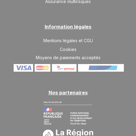
Assurance multirisques
MAR.
348 €
Retour le
25
28/08/2026
AOÛT
/hébergement
MER.
348 €
Information légales
Retour le
26
29/08/2026
AOÛT
/hébergement
Mentions légales et CGU
nov. 2026
Cookies
SAM.
391 €
Moyens de paiements acceptés
Retour le
21
24/11/2026
NOV.
/hébergement
DIM.
391 €
Retour le
22
25/11/2026
NOV.
/hébergement
Nos partenaires
LUN.
391 €
Retour le
23
26/11/2026
NOV.
/hébergement
MAR.
391 €
Retour le
24
27/11/2026
NOV.
/hébergement