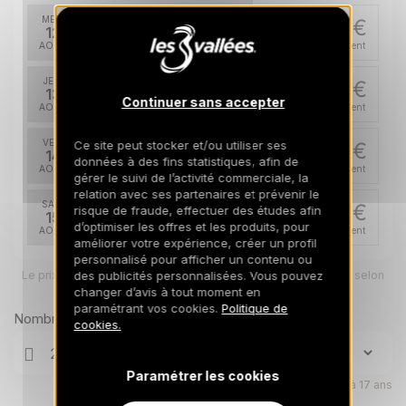
MER.
348 €
Retour le
12
15/08/2026
AOÛT
/hébergement
JEU.
348 €
Retour le
13
16/08/2026
Continuer sans accepter
AOÛT
/hébergement
VEN.
Ce site peut stocker et/ou utiliser ses
348 €
Retour le
14
données à des fins statistiques, afin de
17/08/2026
AOÛT
/hébergement
gérer le suivi de l’activité commerciale, la
relation avec ses partenaires et prévenir le
SAM.
348 €
risque de fraude, effectuer des études afin
Retour le
15
18/08/2026
d’optimiser les offres et les produits, pour
AOÛT
/hébergement
améliorer votre expérience, créer un profil
personnalisé pour afficher un contenu ou
DIM.
348 €
Retour le
Le prix total pour votre sélection sera ajusté en page suivante selon
des publicités personnalisées. Vous pouvez
16
19/08/2026
vos options
changer d’avis à tout moment en
AOÛT
/hébergement
paramétrant vos cookies.
Politique de
Nombre de voyageurs
cookies.
LUN.
348 €
Retour le
17
20/08/2026
AOÛT
/hébergement
Paramétrer les cookies
Enfants âgés de 0 à 17 ans
MAR.
348 €
Retour le
18