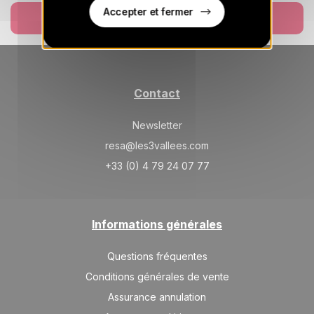
21/08/2026
AOÛT
/hébergement
Accepter et fermer
Réserver
MER.
348 €
Retour le
19
22/08/2026
AOÛT
/hébergement
JEU.
348 €
Retour le
20
Contact
23/08/2026
AOÛT
/hébergement
Newsletter
VEN.
348 €
Retour le
21
resa@les3vallees.com
24/08/2026
AOÛT
/hébergement
+33 (0) 4 79 24 07 77
SAM.
348 €
Retour le
22
25/08/2026
AOÛT
/hébergement
Informations générales
DIM.
348 €
Retour le
23
26/08/2026
AOÛT
/hébergement
Questions fréquentes
LUN.
348 €
Conditions générales de vente
Retour le
24
27/08/2026
AOÛT
/hébergement
Assurance annulation