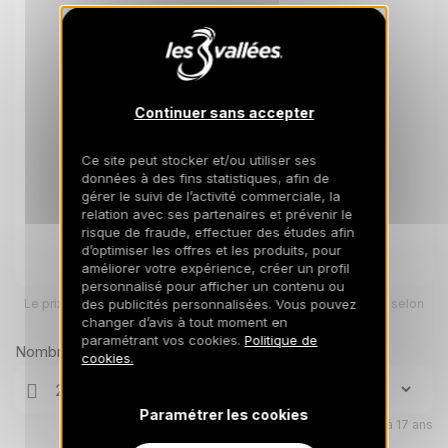
Continuer sans accepter
Ce site peut stocker et/ou utiliser ses
données à des fins statistiques, afin de
gérer le suivi de l’activité commerciale, la
relation avec ses partenaires et prévenir le
risque de fraude, effectuer des études afin
d’optimiser les offres et les produits, pour
améliorer votre expérience, créer un profil
personnalisé pour afficher un contenu ou
Le prix total pour votre sélection sera ajusté en page suivante selon
des publicités personnalisées. Vous pouvez
vos options
changer d’avis à tout moment en
paramétrant vos cookies.
Politique de
Nombre de voyageurs
cookies.
Paramétrer les cookies
Enfants âgés de 0 à 17 ans