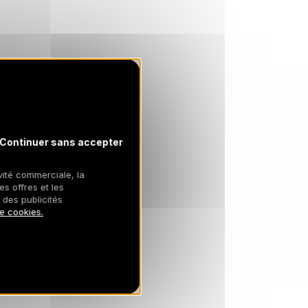
Continuer sans accepter
ivité commerciale, la
es offres et les
 des publicités
de cookies.