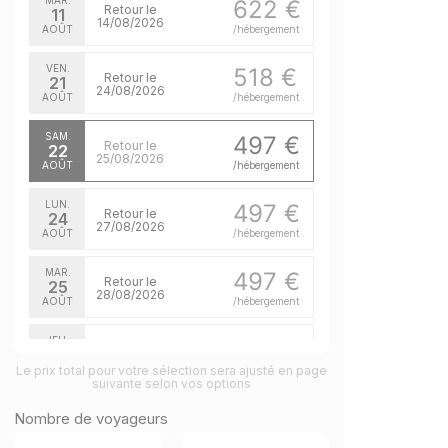
MAR.
622 €
Retour le
11
14/08/2026
AOÛT
/hébergement
VEN.
518 €
Retour le
21
24/08/2026
AOÛT
/hébergement
SAM.
497 €
Retour le
22
25/08/2026
AOÛT
/hébergement
LUN.
497 €
Retour le
24
27/08/2026
AOÛT
/hébergement
MAR.
497 €
Retour le
25
28/08/2026
AOÛT
/hébergement
JEU.
497 €
Retour le
27
30/08/2026
Le prix total pour votre sélection sera ajusté en page
AOÛT
/hébergement
suivante selon vos options
Nombre de voyageurs