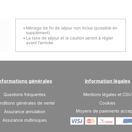
Ménage de fin de séjour non inclus (possible en
supplément).
La taxe de séjour et la caution seront à régler
avant l'arrivée.
nformations générales
Information légales
Questions fréquentes
Mentions légales et CGU
nditions générales de vente
Cookies
Moyens de paiements acce
Assurance annulation
Assurance multirisques