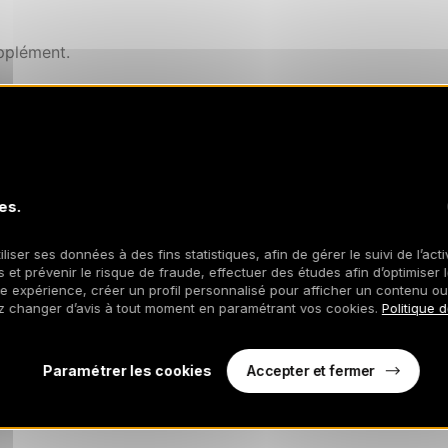
pplément.
pour les courts séjours et en été.
ec tarif avantageux (hors vacances scolaires)
es.
iliser ses données à des fins statistiques, afin de gérer le suivi de l’act
 et prévenir le risque de fraude, effectuer des études afin d’optimiser l
re expérience, créer un profil personnalisé pour afficher un contenu ou
z changer d’avis à tout moment en paramétrant vos cookies.
Politique 
Accepter et fermer
Paramétrer les cookies