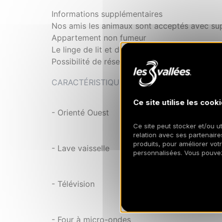
Informations supplémentaires
Nos amis les animaux sont acceptés avec su
Appartement non fumeur
Le linge de lit et de toilette sont inclus sauf 
Possibilité de réserver des forfaits de ski av
CARACTÉRISTIQUES
Ce site utilise les cooki
- Orienté Ouest
Ce site peut stocker et/ou ut
relation avec ses partenaires
produits, pour améliorer vot
- Lave vaisselle
personnalisées. Vous pouve
- Télévision
- Four à micro-ondes