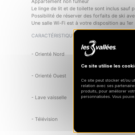
Appartement non fumeur
Le linge de lit et de toilette sont inclus sauf 
Possibilité de réserver des forfaits de ski av
Une salle Wi-Fi est à votre disposition au 1er
CARACTÉRISTIQUES
- Orienté Nord
Ce site utilise les cooki
- Orienté Ouest
Ce site peut stocker et/ou ut
relation avec ses partenaires
produits, pour améliorer vot
personnalisées. Vous pouve
- Lave vaisselle
- Télévision