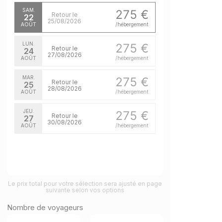
SAM.
275 €
Retour le
22
25/08/2026
AOÛT
/hébergement
LUN.
275 €
Retour le
24
27/08/2026
AOÛT
/hébergement
MAR.
275 €
Retour le
25
28/08/2026
AOÛT
/hébergement
JEU.
275 €
Retour le
27
30/08/2026
AOÛT
/hébergement
Le prix total pour votre sélection sera ajusté en page
suivante selon vos options
Nombre de voyageurs