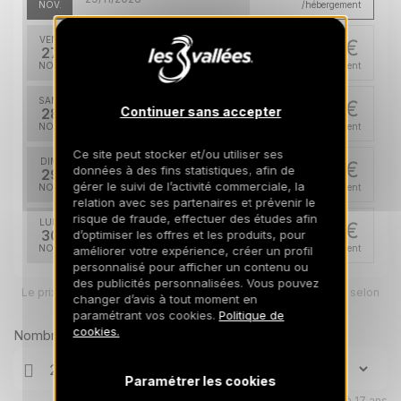
NOV.
/hébergement
VEN.
661 €
Retour le
27
30/11/2026
NOV.
/hébergement
SAM.
661 €
Retour le
Continuer sans accepter
28
01/12/2026
NOV.
/hébergement
Ce site peut stocker et/ou utiliser ses
DIM.
661 €
données à des fins statistiques, afin de
Retour le
29
02/12/2026
gérer le suivi de l’activité commerciale, la
NOV.
/hébergement
relation avec ses partenaires et prévenir le
risque de fraude, effectuer des études afin
LUN.
661 €
Retour le
30
d’optimiser les offres et les produits, pour
03/12/2026
NOV.
/hébergement
améliorer votre expérience, créer un profil
personnalisé pour afficher un contenu ou
des publicités personnalisées. Vous pouvez
déc. 2026
Le prix total pour votre sélection sera ajusté en page suivante selon
changer d’avis à tout moment en
vos options
paramétrant vos cookies.
Politique de
MAR.
661 €
Retour le
01
cookies.
Nombre de voyageurs
04/12/2026
DÉC.
/hébergement
Paramétrer les cookies
MER.
661 €
Retour le
02
05/12/2026
Enfants âgés de 0 à 17 ans