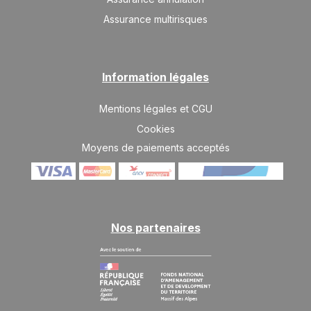
MER.
949 €
Retour le
09
12/12/2026
Assurance multirisques
DÉC.
/hébergement
JEU.
949 €
Retour le
10
13/12/2026
DÉC.
/hébergement
Information légales
VEN.
949 €
Retour le
11
Mentions légales et CGU
14/12/2026
DÉC.
/hébergement
Cookies
SAM.
949 €
Moyens de paiements acceptés
Retour le
12
15/12/2026
DÉC.
/hébergement
DIM.
949 €
Retour le
13
16/12/2026
DÉC.
/hébergement
Nos partenaires
LUN.
949 €
Retour le
14
17/12/2026
DÉC.
/hébergement
MAR.
949 €
Retour le
15
18/12/2026
DÉC.
/hébergement