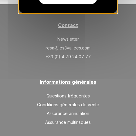
Contact
Newsletter
resa@les3vallees.com
+33 (0) 4 79 24 07 77
Informations générales
Questions fréquentes
Conditions générales de vente
Assurance annulation
Assurance multirisques