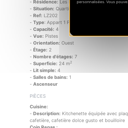
-
Résidence:
Les Lauzières
personnalisées. Vous pouve
-
Situation:
Quartier du SOLEIL
-
Ref:
LZ202
-
Type
: Appart 1 Pièces + cabine
-
Capacité:
4
-
Vue:
Pistes
-
Orientation:
Ouest
-
Étage:
2
-
Nombre d'étages:
7
2
-
Superficie:
24 m
-
Lit simple:
4
-
Salles de bains:
1
-
Ascenseur
PIÈCES
Cuisine:
-
Description:
Kitchenette équipée avec plaqu
cafetière, cafetière dolce gusto et bouilloire
Coin Repas :