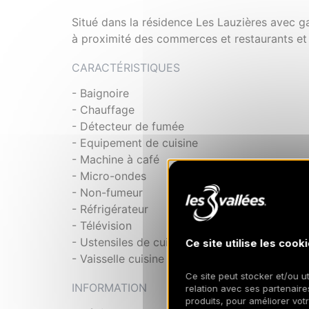
Situé dans la résidence Les Lauzières avec g
à proximité des commerces et restaurants et s
CARACTÉRISTIQUES
- Baignoire
- Chauffage
- Détecteur de fumée
- Equipement de cuisine
- Machine à café
- Micro-ondes
- Non-fumeur
- Réfrigérateur
- Télévision
- Ustensiles de cuisine
Ce site utilise les cooki
- Vaisselle cuisine
Ce site peut stocker et/ou ut
INFORMATION
relation avec ses partenaires
produits, pour améliorer vot