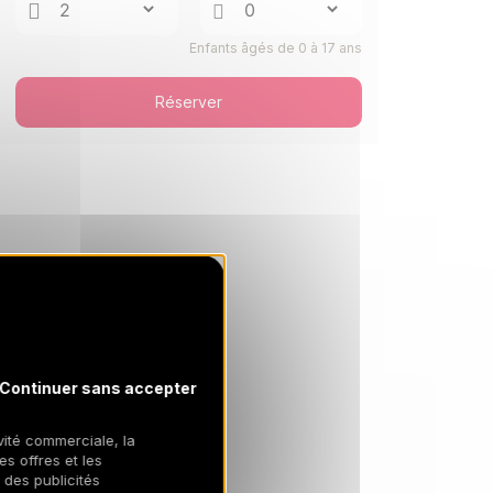
20/08/2026
AOÛT
/hébergement
Enfants âgés de 0 à 17 ans
LUN.
378 €
Retour le
17
21/08/2026
AOÛT
/hébergement
Réserver
MAR.
378 €
Retour le
18
22/08/2026
AOÛT
/hébergement
Continuer sans accepter
ivité commerciale, la
es offres et les
 des publicités