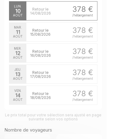
LUN.
378 €
Retour le
10
14/08/2026
AOÛT
/hébergement
MAR.
378 €
Retour le
11
15/08/2026
AOÛT
/hébergement
MER.
378 €
Retour le
12
16/08/2026
AOÛT
/hébergement
JEU.
378 €
Retour le
13
17/08/2026
AOÛT
/hébergement
VEN.
378 €
Retour le
14
18/08/2026
AOÛT
/hébergement
SAM.
378 €
Retour le
Le prix total pour votre sélection sera ajusté en page
15
19/08/2026
suivante selon vos options
AOÛT
/hébergement
Nombre de voyageurs
DIM.
378 €
Retour le
16