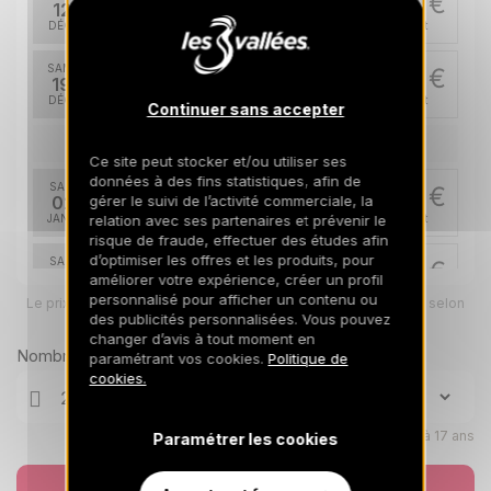
2500 €
Retour le
12
19/12/2026
DÉC.
/hébergement
SAM.
3200 €
Retour le
19
26/12/2026
DÉC.
/hébergement
Continuer sans accepter
janv. 2027
Ce site peut stocker et/ou utiliser ses
données à des fins statistiques, afin de
SAM.
2800 €
Retour le
gérer le suivi de l’activité commerciale, la
02
09/01/2027
relation avec ses partenaires et prévenir le
JANV.
/hébergement
risque de fraude, effectuer des études afin
d’optimiser les offres et les produits, pour
SAM.
2500 €
Retour le
09
améliorer votre expérience, créer un profil
16/01/2027
JANV.
/hébergement
personnalisé pour afficher un contenu ou
Le prix total pour votre sélection sera ajusté en page suivante selon
vos options
des publicités personnalisées. Vous pouvez
SAM.
changer d’avis à tout moment en
2500 €
Retour le
16
Nombre de voyageurs
paramétrant vos cookies.
Politique de
23/01/2027
JANV.
/hébergement
cookies.
SAM.
2800 €
Retour le
23
30/01/2027
Enfants âgés de 0 à 17 ans
Paramétrer les cookies
JANV.
/hébergement
SAM.
Réserver