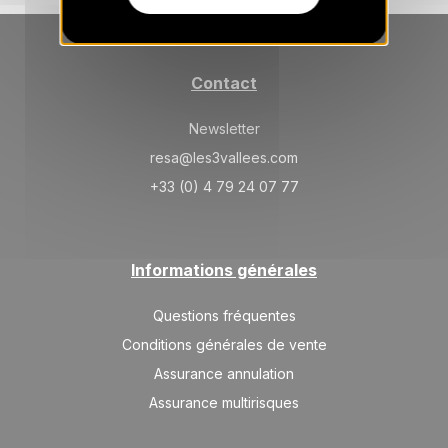
Contact
Newsletter
resa@les3vallees.com
+33 (0) 4 79 24 07 77
Informations générales
Questions fréquentes
Conditions générales de vente
Assurance annulation
Assurance multirisques