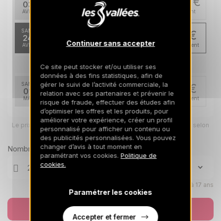
1077 €
Retour le
03
10/04/2027
AVR.
/hébergement
SAM.
741 €
Retour le
24
01/05/2027
Continuer sans accepter
AVR.
/hébergement
mai 2027
Ce site peut stocker et/ou utiliser ses
données à des fins statistiques, afin de
gérer le suivi de l’activité commerciale, la
SAM.
741 €
Retour le
01
relation avec ses partenaires et prévenir le
08/05/2027
MAI
/hébergement
risque de fraude, effectuer des études afin
d’optimiser les offres et les produits, pour
améliorer votre expérience, créer un profil
Le prix total pour votre sélection sera ajusté en page suivante selon
personnalisé pour afficher un contenu ou
vos options
des publicités personnalisées. Vous pouvez
changer d’avis à tout moment en
Nombre de voyageurs
paramétrant vos cookies.
Politique de
cookies.
Enfants âgés de 0 à 17 ans
Paramétrer les cookies
Réserver
Accepter et fermer