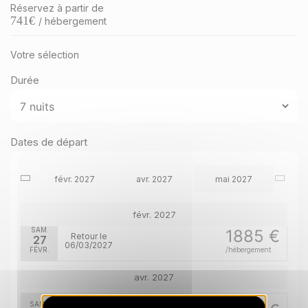
Réservez à partir de
741
€
/ hébergement
Votre sélection
Durée
Dates de départ
févr. 2027
avr. 2027
mai 2027
févr. 2027
SAM.
1885 €
Retour le
27
06/03/2027
FÉVR.
/hébergement
avr. 2027
SAM.