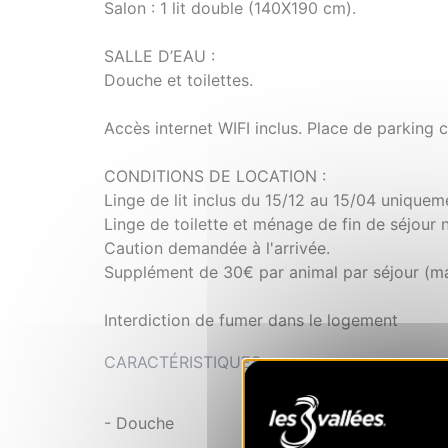
Salon : 1 lit double (140X190 cm).
SALLE D’EAU :
Douche et toilettes.
Accès internet WIFI inclus. Place de parking 
CONDITIONS DE LOCATION :
Linge de lit inclus du 15/12 au 15/04 uniqueme
Linge de toilette et ménage de fin de séjour 
Caution demandée à l'arrivée.
Supplément de 30€ par animal par séjour (
Interdiction de fumer dans le logement
CARACTÉRISTIQUES
- Douche