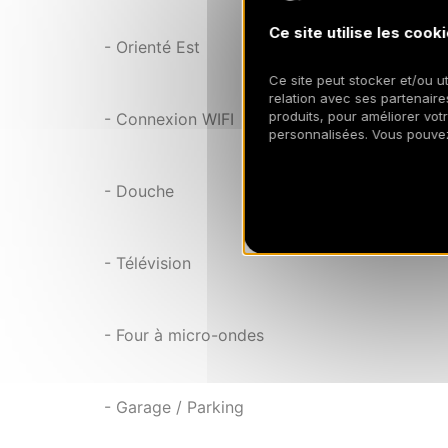
Ce site utilise les cooki
- Orienté Est
Ce site peut stocker et/ou ut
relation avec ses partenaires
produits, pour améliorer vot
- Connexion WIFI
personnalisées. Vous pouve
- Douche
- Télévision
- Four à micro-ondes
- Garage / Parking