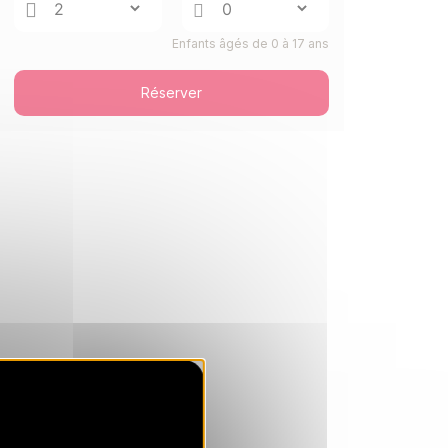
SAM.
256 €
Retour le
24
Enfants âgés de 0 à 17 ans
28/10/2026
OCT.
/hébergement
Réserver
LUN.
256 €
Retour le
26
30/10/2026
OCT.
/hébergement
MAR.
256 €
Retour le
27
31/10/2026
OCT.
/hébergement