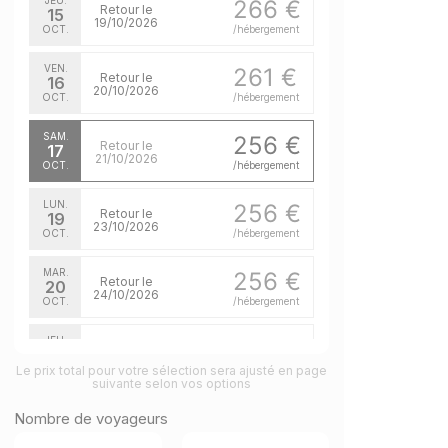
JEU.
266 €
Retour le
15
19/10/2026
OCT.
/hébergement
VEN.
261 €
Retour le
16
20/10/2026
OCT.
/hébergement
SAM.
256 €
Retour le
17
21/10/2026
OCT.
/hébergement
LUN.
256 €
Retour le
19
23/10/2026
OCT.
/hébergement
MAR.
256 €
Retour le
20
24/10/2026
OCT.
/hébergement
JEU.
256 €
Retour le
22
26/10/2026
Le prix total pour votre sélection sera ajusté en page
OCT.
/hébergement
suivante selon vos options
VEN.
256 €
Nombre de voyageurs
Retour le
23
27/10/2026
OCT.
/hébergement