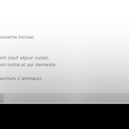
couverte incluse.
nt (sauf séjour cures).
non inclus et sur demande.
maximum 2 animaux).