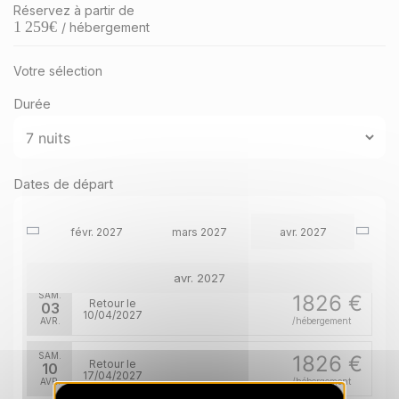
Réservez à partir de
1 259
€
/ hébergement
SAM.
3177 €
Retour le
06
13/02/2027
FÉVR.
/hébergement
Votre sélection
Durée
SAM.
3177 €
Retour le
27
06/03/2027
févr. 2027
FÉVR.
/hébergement
Dates de départ
SAM.
2085 €
Retour le
27
03/04/2027
mars 2027
MARS
/hébergement
févr. 2027
mars 2027
avr. 2027
avr. 2027
SAM.
1826 €
Retour le
03
10/04/2027
AVR.
/hébergement
SAM.
1826 €
Retour le
10
17/04/2027
AVR.
/hébergement