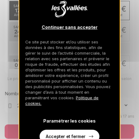
SAM.
1259 €
Retour le
17
24/04/2027
AVR.
/hébergement
Continuer sans accepter
SAM.
1259 €
Retour le
24
01/05/2027
AVR.
/hébergement
Ce site peut stocker et/ou utiliser ses
données à des fins statistiques, afin de
mai 2027
gérer le suivi de l’activité commerciale, la
relation avec ses partenaires et prévenir le
SAM.
1259 €
Retour le
risque de fraude, effectuer des études afin
01
08/05/2027
d’optimiser les offres et les produits, pour
MAI
/hébergement
améliorer votre expérience, créer un profil
Le prix total pour votre sélection sera ajusté en page suivante selon
personnalisé pour afficher un contenu ou
vos options
des publicités personnalisées. Vous pouvez
changer d’avis à tout moment en
Nombre de voyageurs
paramétrant vos cookies.
Politique de
cookies.
Enfants âgés de 0 à 17 ans
Paramétrer les cookies
Réserver
Accepter et fermer