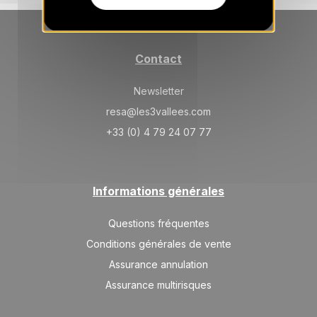
Contact
Newsletter
resa@les3vallees.com
+33 (0) 4 79 24 07 77
Informations générales
Questions fréquentes
Conditions générales de vente
Assurance annulation
Assurance multirisques