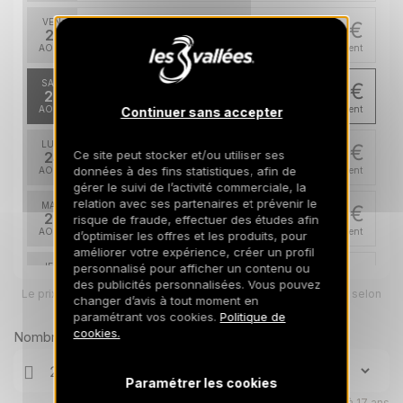
VEN.
467 €
Retour le
21
24/08/2026
AOÛT
/hébergement
SAM.
448 €
Retour le
22
25/08/2026
AOÛT
/hébergement
Continuer sans accepter
LUN.
448 €
Retour le
Ce site peut stocker et/ou utiliser ses
24
27/08/2026
données à des fins statistiques, afin de
AOÛT
/hébergement
gérer le suivi de l’activité commerciale, la
relation avec ses partenaires et prévenir le
MAR.
448 €
Retour le
25
risque de fraude, effectuer des études afin
28/08/2026
AOÛT
/hébergement
d’optimiser les offres et les produits, pour
améliorer votre expérience, créer un profil
personnalisé pour afficher un contenu ou
JEU.
448 €
Retour le
27
des publicités personnalisées. Vous pouvez
30/08/2026
Le prix total pour votre sélection sera ajusté en page suivante selon
AOÛT
/hébergement
changer d’avis à tout moment en
vos options
paramétrant vos cookies.
Politique de
cookies.
Nombre de voyageurs
Paramétrer les cookies
Enfants âgés de 0 à 17 ans