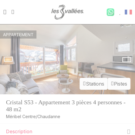
APPARTEMENT
Stations
Pistes
Cristal S53 - Appartement 3 pièces 4 personnes -
48 m2
LUN.
560 €
Méribel Centre/Chaudanne
Retour le
10
13/08/2026
AOÛT
/hébergement
Description
MAR.