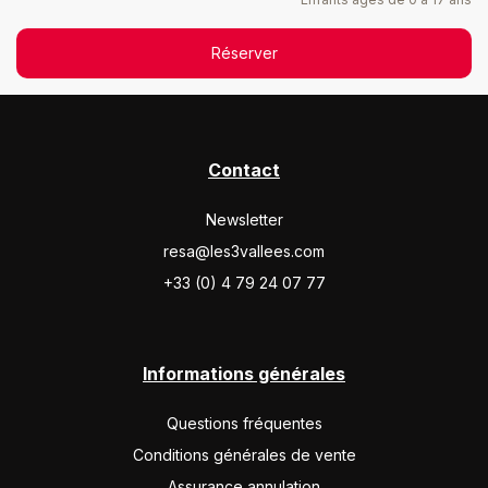
SAM.
9081 €
Retour le
12
19/12/2026
DÉC.
/hébergement
Réserver
janv. 2027
SAM.
10567 €
Retour le
02
09/01/2027
JANV.
/hébergement
Contact
SAM.
10567 €
Retour le
09
Newsletter
16/01/2027
JANV.
/hébergement
resa@les3vallees.com
SAM.
12661 €
Retour le
+33 (0) 4 79 24 07 77
16
23/01/2027
JANV.
/hébergement
SAM.
12661 €
Retour le
23
30/01/2027
Informations générales
JANV.
/hébergement
SAM.
12661 €
Questions fréquentes
Retour le
30
06/02/2027
JANV.
/hébergement
Conditions générales de vente
Assurance annulation