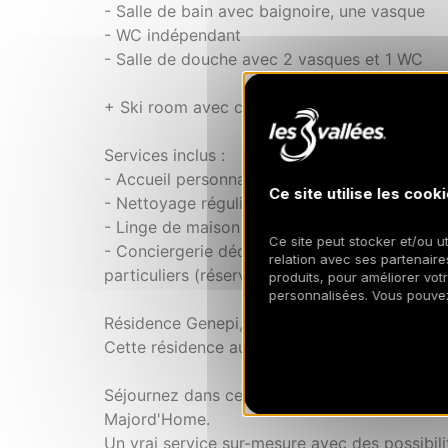
- Salle de bain avec baignoire, une vasque
- WC indépendant
- Salle de douche avec 2 vasques et 1 WC
+ Ski room avec casier privé et chauffe chau
Services inclus :
- Accueil personnalisé pour une arrivée en to
Ce site utilise les cooki
- Nettoyage régulier de l'appartement
- Linge de maison fourni (draps, serviettes, p
Ce site peut stocker et/ou ut
- Conciergerie dédiée à disposition pour orga
relation avec ses partenaires
particuliers (réservation de restaurant, prépar
produits, pour améliorer vot
personnalisées. Vous pouve
Résidence Genepi, une résidence neuve const
Cette résidence aux prestations luxueuses vou
Séjournez dans cet appartement comme à l'hô
Majord'Home.
Un vrai service sur-mesure avec des possibilit