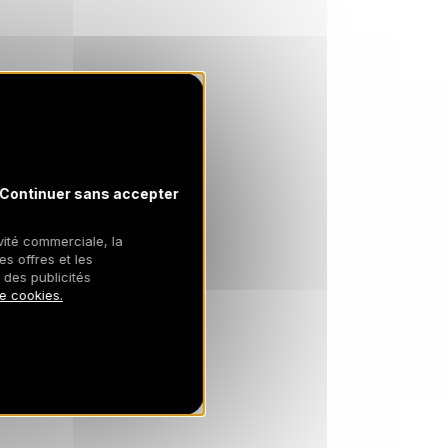
Continuer sans accepter
ivité commerciale, la
es offres et les
 des publicités
de cookies.