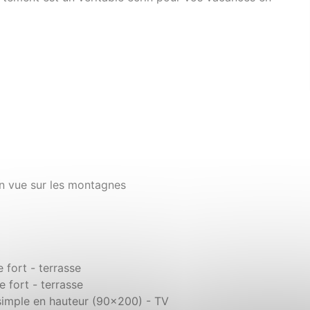
on vue sur les montagnes
 fort - terrasse
 fort - terrasse
 simple en hauteur (90x200) - TV