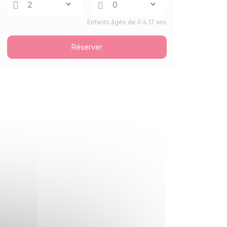
27/08/2026
AOÛT
/hébergement
Enfants âgés de 0 à 17 ans
DIM.
2198 €
Retour le
23
28/08/2026
AOÛT
/hébergement
Réserver
LUN.
2198 €
Retour le
24
29/08/2026
AOÛT
/hébergement