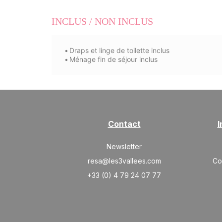
INCLUS / NON INCLUS
Draps et linge de toilette inclus
Ménage fin de séjour inclus
Contact
I
Newsletter
resa@les3vallees.com
Co
+33 (0) 4 79 24 07 77