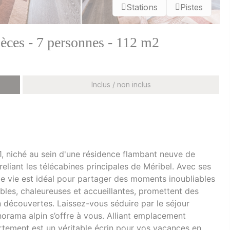
Stations
Pistes
èces - 7 personnes - 112 m2
Inclus / non inclus
, niché au sein d'une résidence flambant neuve de
eliant les télécabines principales de Méribel. Avec ses
de vie est idéal pour partager des moments inoubliables
bles, chaleureuses et accueillantes, promettent des
n découvertes. Laissez-vous séduire par le séjour
norama alpin s’offre à vous. Alliant emplacement
rtement est un véritable écrin pour vos vacances en