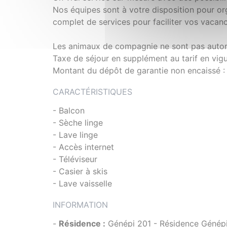
Nos équipes sont à votre disposition pour or
complet de services pour faciliter vos vacan
Les animaux de compagnie ne sont pas autor
Taxe de séjour en supplément au tarif en vig
Montant du dépôt de garantie non encaissé 
CARACTÉRISTIQUES
- Balcon
- Sèche linge
- Lave linge
- Accès internet
- Téléviseur
- Casier à skis
- Lave vaisselle
INFORMATION
-
Résidence :
Génépi 201 - Résidence Génép