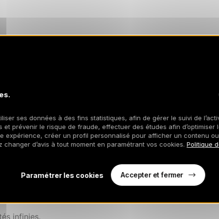
ssures
ute sérénité
es.
eignoirs) de qualité supérieure
iliser ses données à des fins statistiques, afin de gérer le suivi de l’act
niser vos activités et répondre à vos besoins
 et prévenir le risque de fraude, effectuer des études afin d’optimiser l
ation des forfaits de skis...
re expérience, créer un profil personnalisé pour afficher un contenu ou
z changer d’avis à tout moment en paramétrant vos cookies.
Politique 
ruite en 2024.
s invite à vivre un séjour inoubliable.
Accepter et fermer
Paramétrer les cookies
tel grâce à notre conciergerie 5* Mountain
és infinies.