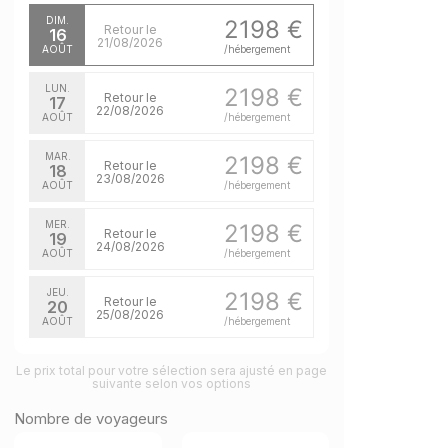
DIM.
2198 €
Retour le
16
21/08/2026
AOÛT
/hébergement
LUN.
2198 €
Retour le
17
22/08/2026
AOÛT
/hébergement
MAR.
2198 €
Retour le
18
23/08/2026
AOÛT
/hébergement
MER.
2198 €
Retour le
19
24/08/2026
AOÛT
/hébergement
JEU.
2198 €
Retour le
20
25/08/2026
AOÛT
/hébergement
VEN.
2198 €
Retour le
Le prix total pour votre sélection sera ajusté en page
21
26/08/2026
suivante selon vos options
AOÛT
/hébergement
Nombre de voyageurs
SAM.
2198 €
Retour le
22