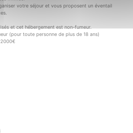
ganiser votre séjour et vous proposent un éventail
ces.
isés et cet hébergement est non-fumeur.
ueur (pour toute personne de plus de 18 ans)
: 2000€
i