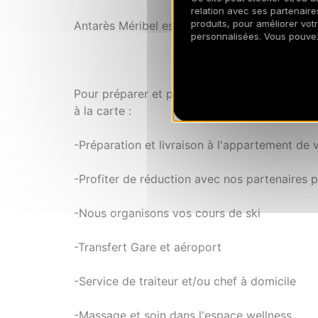
relation avec ses partenaires
produits, pour améliorer vot
Antarès Méribel est équipée d'un Lounge Bar 
personnalisées. Vous pouve
Pour préparer et profiter de votre séjour 
à la carte :
-Préparation et livraison à l'appartement de v
-Profiter de réduction avec nos partenaires p
-Nous organisons vos cours de ski
-Transfert Gare et aéroport
-Service de traiteur et/ou chef à domicile
-Massage et soin dans l'espace wellness