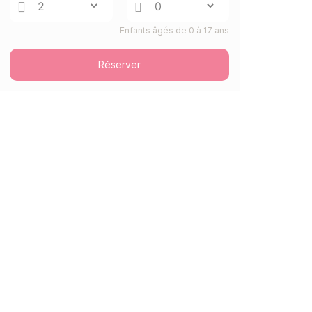
18/12/2026
DÉC.
/hébergement
Enfants âgés de 0 à 17 ans
janv. 2027
DIM.
46457 €
Réserver
Retour le
03
10/01/2027
JANV.
/hébergement
LUN.
45699 €
Retour le
04
11/01/2027
JANV.
/hébergement
MAR.
44941 €
Retour le
05
12/01/2027
JANV.
/hébergement
MER.
44183 €
Retour le
06
13/01/2027
JANV.
/hébergement
JEU.
43424 €
Retour le
07
14/01/2027
JANV.
/hébergement
VEN.
42665 €
Retour le
08