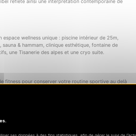
éribel reflète ainsi une interprétation contemporaine de
n espace wellness unique : piscine intérieur de 25m,
l, sauna & hammam, clinique esthétique, fontaine de
fs, une Tisanerie des alpes et une cryo suite.
e fitness pour conserver votre routine sportive au delà
es exclusifs : bagagiste, voiturier, navette privée pour
es.
 7 jours sur 7. Un ménage de mi-séjour est inclus dans
iliser ses données à des fins statistiques, afin de gérer le suivi de l’act