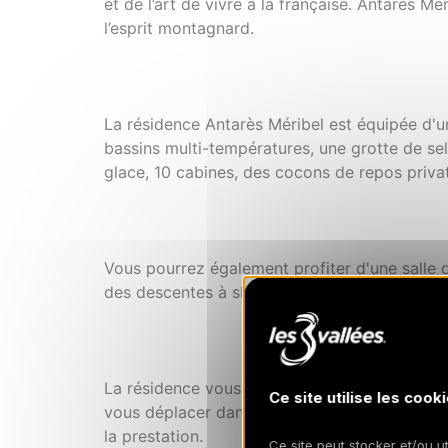
et de l’art de vivre à la française. Antarès M
l’esprit montagnard.
La résidence Antarès Méribel est équipée d'u
bassins multi-températures, une grotte de se
glace, 10 cabines, des cocons de repos privati
Vous pourrez également profiter d'une salle d
des descentes à ski.
La résidence vous met à disposition les servic
Ce site utilise les cooki
vous déplacer dans la station et un concierge
la prestation.
Ce site peut stocker et/ou ut