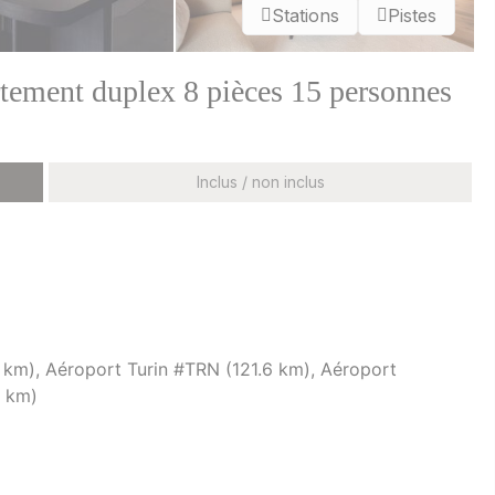
Stations
Pistes
ment duplex 8 pièces 15 personnes
Inclus / non inclus
km), Aéroport Turin #TRN (121.6 km), Aéroport
6 km)