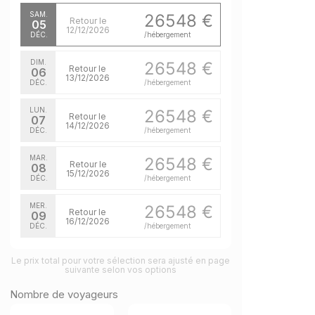
SAM.
26548 €
Retour le
05
12/12/2026
DÉC.
/hébergement
DIM.
26548 €
Retour le
06
13/12/2026
DÉC.
/hébergement
LUN.
26548 €
Retour le
07
14/12/2026
DÉC.
/hébergement
MAR.
26548 €
Retour le
08
15/12/2026
DÉC.
/hébergement
MER.
26548 €
Retour le
09
16/12/2026
DÉC.
/hébergement
JEU.
26548 €
Retour le
Le prix total pour votre sélection sera ajusté en page
10
17/12/2026
suivante selon vos options
DÉC.
/hébergement
Nombre de voyageurs
VEN.
26548 €
Retour le
11