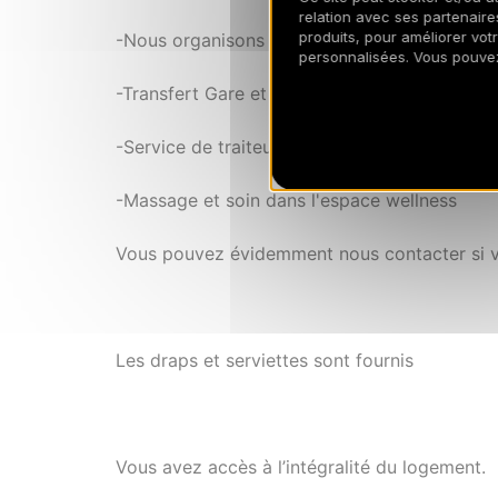
relation avec ses partenaires
produits, pour améliorer vot
-Nous organisons vos cours de ski
personnalisées. Vous pouve
-Transfert Gare et aéroport
-Service de traiteur et/ou chef à domicile
-Massage et soin dans l'espace wellness
Vous pouvez évidemment nous contacter si 
Les draps et serviettes sont fournis
Vous avez accès à l’intégralité du logement.