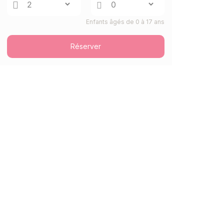
16/12/2026
DÉC.
/hébergement
Enfants âgés de 0 à 17 ans
VEN.
13084 €
Retour le
11
17/12/2026
DÉC.
/hébergement
Réserver
SAM.
13084 €
Retour le
12
18/12/2026
DÉC.
/hébergement
DIM.
13084 €
Retour le
13
19/12/2026
DÉC.
/hébergement
janv. 2027
LUN.
15702 €
Retour le
11
17/01/2027
JANV.
/hébergement
MAR.
15702 €
Retour le
12
18/01/2027
JANV.
/hébergement
MER.
15702 €
Retour le
13