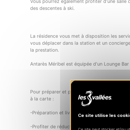
Vous pourrez également profiter d'une salle d
des descentes à ski.
La résidence vous met à disposition les servic
vous déplacer dans la station et un concierge
la prestation.
Antarès Méribel est équipée d'un Lounge Bar 
Pour préparer et profiter de votre séjour 
à la carte :
-Préparation et livraison à l'appartement de v
Ce site utilise les cooki
-Profiter de réduction avec nos partenaires p
Ce site peut stocker et/ou ut