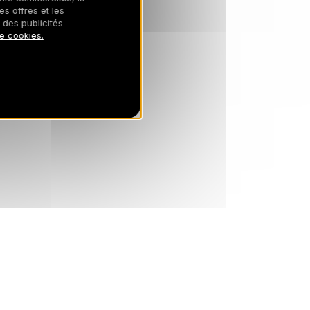
es offres et les
 des publicités
MER.
15702 €
Retour le
27
de cookies.
02/02/2027
JANV.
/hébergement
JEU.
15702 €
Retour le
28
03/02/2027
JANV.
/hébergement
VEN.
15702 €
Retour le
29
04/02/2027
JANV.
/hébergement
SAM.
15702 €
Retour le
30
05/02/2027
JANV.
/hébergement
DIM.
15702 €
Retour le
31
06/02/2027
JANV.
/hébergement