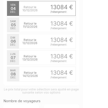
VEN.
13084 €
Retour le
04
10/12/2026
DÉC.
/hébergement
SAM.
13084 €
Retour le
05
11/12/2026
DÉC.
/hébergement
DIM.
13084 €
Retour le
06
12/12/2026
DÉC.
/hébergement
LUN.
13084 €
Retour le
07
13/12/2026
DÉC.
/hébergement
MAR.
13084 €
Retour le
08
14/12/2026
DÉC.
/hébergement
MER.
13084 €
Retour le
Le prix total pour votre sélection sera ajusté en page
09
15/12/2026
suivante selon vos options
DÉC.
/hébergement
Nombre de voyageurs
JEU.
13084 €
Retour le
10