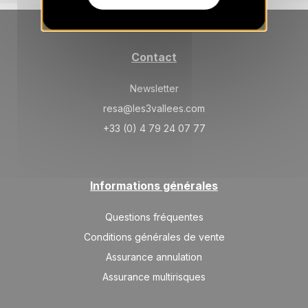
SAM.
16500 €
Retour le
06
13/02/2027
FÉVR.
/hébergement
SAM.
Contact
13800 €
Retour le
20
27/02/2027
FÉVR.
/hébergement
Newsletter
SAM.
12000 €
Retour le
resa@les3vallees.com
27
06/03/2027
FÉVR.
/hébergement
+33 (0) 4 79 24 07 77
mars 2027
SAM.
10200 €
Retour le
20
Informations générales
27/03/2027
MARS
/hébergement
Questions fréquentes
avr. 2027
Conditions générales de vente
SAM.
9200 €
Retour le
Assurance annulation
03
10/04/2027
AVR.
/hébergement
Assurance multirisques
SAM.
9200 €
Retour le
10