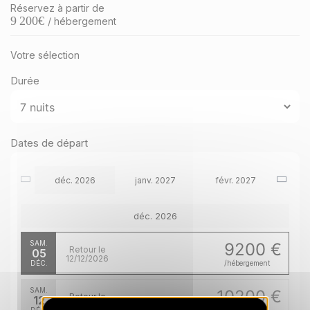
Réservez à partir de
9 200
€
/ hébergement
Votre sélection
Durée
Dates de départ
déc. 2026
janv. 2027
févr. 2027
déc. 2026
SAM.
9200 €
Retour le
05
12/12/2026
DÉC.
/hébergement
SAM.
10200 €
Retour le
12
19/12/2026