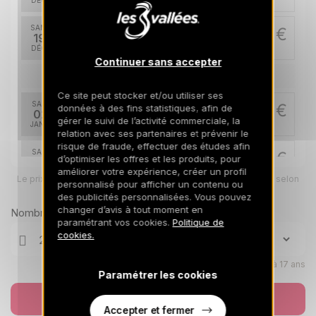
DÉC.
/hébergement
SAM.
16500 €
Retour le
19
26/12/2026
DÉC.
/hébergement
Continuer sans accepter
janv. 2027
Ce site peut stocker et/ou utiliser ses
SAM.
10900 €
données à des fins statistiques, afin de
Retour le
02
09/01/2027
gérer le suivi de l’activité commerciale, la
JANV.
/hébergement
relation avec ses partenaires et prévenir le
risque de fraude, effectuer des études afin
SAM.
10200 €
d’optimiser les offres et les produits, pour
Retour le
09
16/01/2027
améliorer votre expérience, créer un profil
JANV.
/hébergement
Le prix total pour votre sélection sera ajusté en page suivante selon
personnalisé pour afficher un contenu ou
vos options
des publicités personnalisées. Vous pouvez
SAM.
10200 €
Retour le
16
changer d’avis à tout moment en
Nombre de voyageurs
23/01/2027
JANV.
/hébergement
paramétrant vos cookies.
Politique de
cookies.
SAM.
10900 €
Retour le
23
30/01/2027
Enfants âgés de 0 à 17 ans
JANV.
/hébergement
Paramétrer les cookies
févr. 2027
Réserver
Accepter et fermer