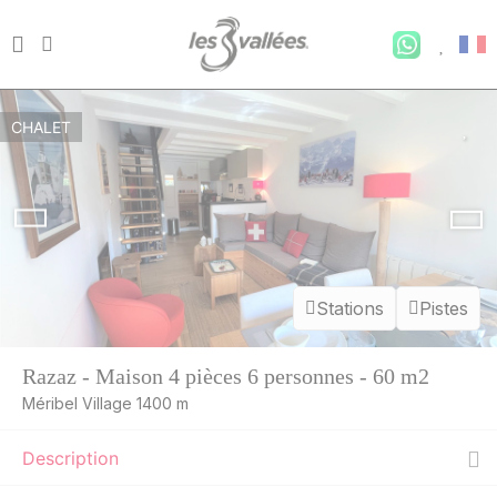
CHALET
Stations
Pistes
MAR.
1213 €
Retour le
11
17/08/2026
AOÛT
/hébergement
Razaz - Maison 4 pièces 6 personnes - 60 m2
MER.
1188 €
Méribel Village 1400 m
Retour le
12
18/08/2026
AOÛT
/hébergement
Description
JEU.
1164 €
Retour le
13
19/08/2026