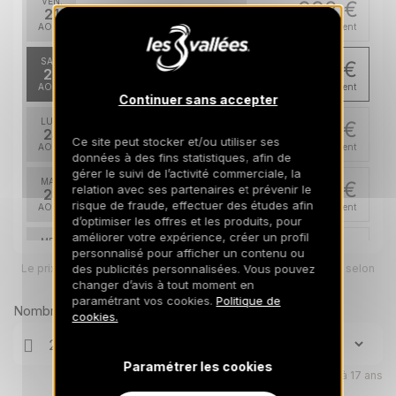
VEN.
992 €
Retour le
21
27/08/2026
AOÛT
/hébergement
SAM.
967 €
Retour le
22
28/08/2026
AOÛT
/hébergement
Continuer sans accepter
LUN.
967 €
Retour le
24
Ce site peut stocker et/ou utiliser ses
30/08/2026
AOÛT
/hébergement
données à des fins statistiques, afin de
gérer le suivi de l’activité commerciale, la
MAR.
967 €
relation avec ses partenaires et prévenir le
Retour le
25
31/08/2026
risque de fraude, effectuer des études afin
AOÛT
/hébergement
d’optimiser les offres et les produits, pour
améliorer votre expérience, créer un profil
MER.
967 €
Retour le
26
personnalisé pour afficher un contenu ou
01/09/2026
Le prix total pour votre sélection sera ajusté en page suivante selon
AOÛT
des publicités personnalisées. Vous pouvez
/hébergement
vos options
changer d’avis à tout moment en
paramétrant vos cookies.
Politique de
JEU.
967 €
Nombre de voyageurs
Retour le
27
cookies.
02/09/2026
AOÛT
/hébergement
VEN.
967 €
Paramétrer les cookies
Retour le
28
Enfants âgés de 0 à 17 ans
03/09/2026
AOÛT
/hébergement