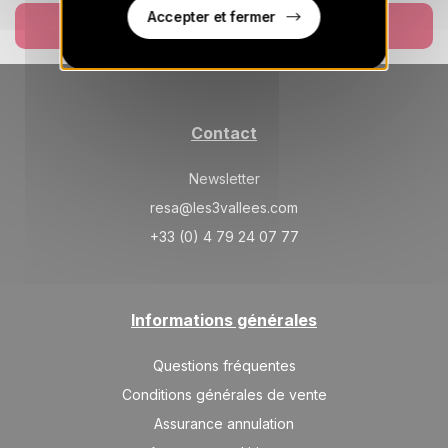
Accepter et fermer
Réserver
SAM.
967 €
Retour le
29
04/09/2026
AOÛT
/hébergement
Contact
Newsletter
resa@les3vallees.com
+33 (0) 4 79 24 07 77
Informations générales
Questions fréquentes
Conditions générales de vente
Assurance annulation