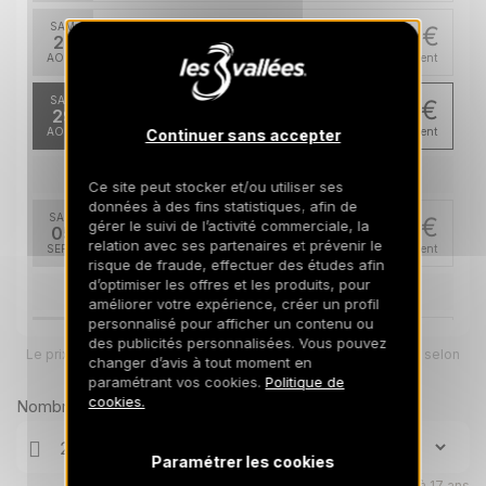
SAM.
850 €
Retour le
22
29/08/2026
AOÛT
/hébergement
SAM.
763 €
Retour le
29
05/09/2026
AOÛT
/hébergement
Continuer sans accepter
sept. 2026
Ce site peut stocker et/ou utiliser ses
données à des fins statistiques, afin de
SAM.
763 €
gérer le suivi de l’activité commerciale, la
Retour le
05
12/09/2026
relation avec ses partenaires et prévenir le
SEPT.
/hébergement
risque de fraude, effectuer des études afin
d’optimiser les offres et les produits, pour
déc. 2026
améliorer votre expérience, créer un profil
personnalisé pour afficher un contenu ou
SAM.
1240 €
des publicités personnalisées. Vous pouvez
Retour le
05
Le prix total pour votre sélection sera ajusté en page suivante selon
12/12/2026
changer d’avis à tout moment en
DÉC.
/hébergement
vos options
paramétrant vos cookies.
Politique de
cookies.
Nombre de voyageurs
SAM.
1240 €
Retour le
12
19/12/2026
DÉC.
/hébergement
Paramétrer les cookies
SAM.
Enfants âgés de 0 à 17 ans