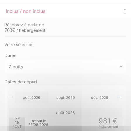
Inclus / non inclus
Réservez à partir de
763
€
/ hébergement
Votre sélection
Durée
Dates de départ
août 2026
sept. 2026
déc. 2026
août 2026
SAM.
981 €
Retour le
15
22/08/2026
AOÛT
/hébergement