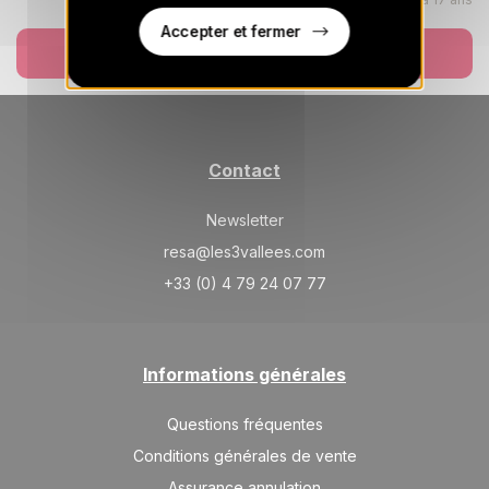
1970 €
Retour le
19
26/12/2026
DÉC.
/hébergement
Accepter et fermer
Réserver
SAM.
2701 €
Retour le
26
02/01/2027
DÉC.
/hébergement
janv. 2027
Contact
SAM.
1240 €
Retour le
02
09/01/2027
Newsletter
JANV.
/hébergement
resa@les3vallees.com
SAM.
1344 €
Retour le
09
+33 (0) 4 79 24 07 77
16/01/2027
JANV.
/hébergement
SAM.
1448 €
Retour le
16
23/01/2027
JANV.
/hébergement
Informations générales
SAM.
1761 €
Retour le
Questions fréquentes
23
30/01/2027
JANV.
/hébergement
Conditions générales de vente
SAM.
Assurance annulation