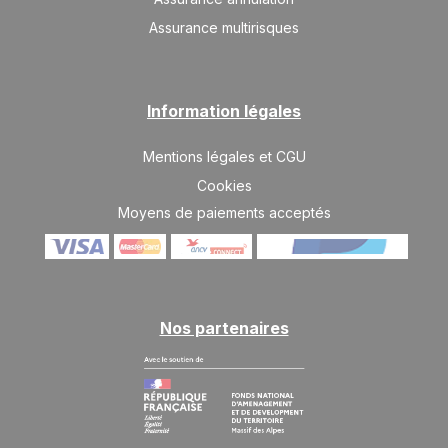
1970 €
Retour le
30
06/02/2027
JANV.
Assurance multirisques
/hébergement
févr. 2027
SAM.
2596 €
Information légales
Retour le
13
20/02/2027
FÉVR.
/hébergement
Mentions légales et CGU
SAM.
2596 €
Retour le
20
Cookies
27/02/2027
FÉVR.
/hébergement
Moyens de paiements acceptés
SAM.
2387 €
Retour le
27
06/03/2027
FÉVR.
/hébergement
mars 2027
Nos partenaires
SAM.
1761 €
Retour le
06
13/03/2027
MARS
/hébergement
SAM.
1657 €
Retour le
13
20/03/2027
MARS
/hébergement