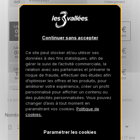
AVR.
/hébergement
mai 2027
SAM.
652 €
Retour le
01
08/05/2027
MAI
/hébergement
Continuer sans accepter
SAM.
652 €
Retour le
08
Ce site peut stocker et/ou utiliser ses
15/05/2027
MAI
/hébergement
données à des fins statistiques, afin de
gérer le suivi de l’activité commerciale, la
relation avec ses partenaires et prévenir le
SAM.
652 €
Retour le
15
risque de fraude, effectuer des études afin
22/05/2027
MAI
/hébergement
d’optimiser les offres et les produits, pour
améliorer votre expérience, créer un profil
SAM.
652 €
personnalisé pour afficher un contenu ou
Retour le
22
des publicités personnalisées. Vous pouvez
29/05/2027
Le prix total pour votre sélection sera ajusté en page suivante selon
MAI
/hébergement
changer d’avis à tout moment en
vos options
paramétrant vos cookies.
Politique de
SAM.
652 €
Nombre de voyageurs
cookies.
Retour le
29
05/06/2027
MAI
/hébergement
Paramétrer les cookies
juin 2027
Enfants âgés de 0 à 17 ans