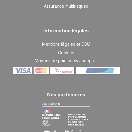
SAM.
Assurance multirisques
770 €
Retour le
17
24/07/2027
JUIL.
/hébergement
SAM.
770 €
Retour le
24
Information légales
31/07/2027
JUIL.
/hébergement
Mentions légales et CGU
SAM.
770 €
Retour le
31
07/08/2027
Cookies
JUIL.
/hébergement
Moyens de paiements acceptés
août 2027
SAM.
770 €
Retour le
07
14/08/2027
AOÛT
/hébergement
Nos partenaires
SAM.
770 €
Retour le
14
21/08/2027
AOÛT
/hébergement
SAM.
652 €
Retour le
21
28/08/2027
AOÛT
/hébergement