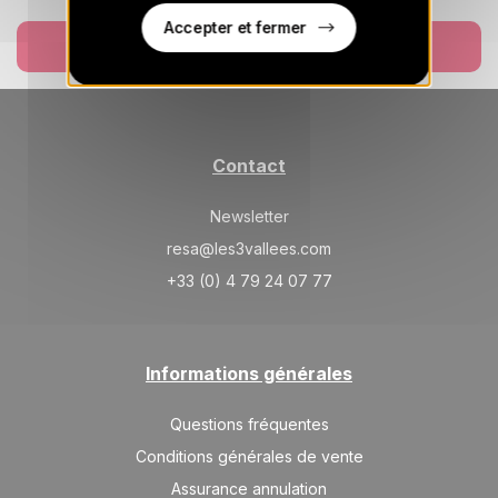
SAM.
652 €
Accepter et fermer
Retour le
05
12/06/2027
Réserver
JUIN
/hébergement
SAM.
652 €
Retour le
12
19/06/2027
JUIN
/hébergement
Contact
SAM.
652 €
Retour le
19
26/06/2027
JUIN
/hébergement
Newsletter
SAM.
resa@les3vallees.com
652 €
Retour le
26
03/07/2027
JUIN
+33 (0) 4 79 24 07 77
/hébergement
juil. 2027
SAM.
652 €
Informations générales
Retour le
03
10/07/2027
JUIL.
/hébergement
Questions fréquentes
SAM.
652 €
Retour le
10
Conditions générales de vente
17/07/2027
JUIL.
/hébergement
Assurance annulation