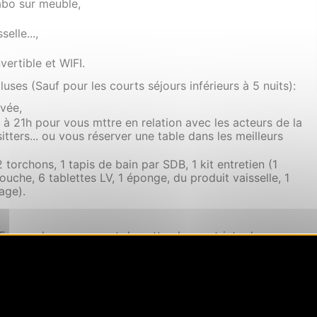
abo sur meuble,
elle...,
ertible et WIFI.
ses (Sauf pour les courts séjours inférieurs à 5 nuits):
ivée,
 à 21h pour vous mttre en relation avec les acteurs de la
tters... ou vous réserver une table dans les meilleurs
e 2 torchons, 1 tapis de bain par SDB, 1 kit entretien (1
ouche, 6 tablettes LV, 1 éponge, du produit vaisselle, 1
age).
En cas de non-respect de cette clause stricte de non
chas...), la sanction sera un dédommagement
n. Ce dédommagement sera utilisée pour
tre arrivée par empreinte de carte bancaire et la taxe de