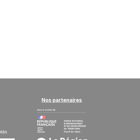
SAM.
1021 €
Retour le
29
05/06/2027
MAI
/hébergement
juin 2027
SAM.
1021 €
Retour le
05
12/06/2027
JUIN
/hébergement
SAM.
1021 €
Retour le
12
19/06/2027
JUIN
/hébergement
SAM.
1021 €
Retour le
19
26/06/2027
JUIN
/hébergement
Nos partenaires
ptés