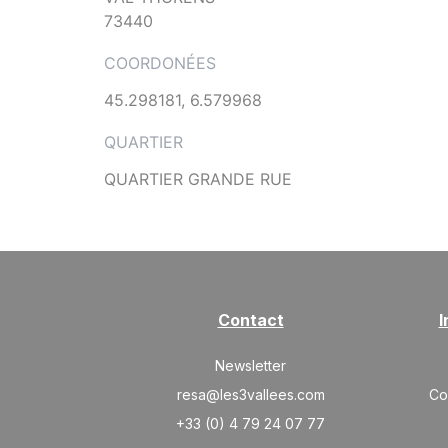
73440
COORDONÉES
45.298181, 6.579968
QUARTIER
QUARTIER GRANDE RUE
Contact
I
Newsletter
resa@les3vallees.com
Co
+33 (0) 4 79 24 07 77