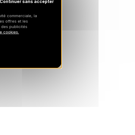
3149 €
Retour le
Continuer sans accepter
27
06/03/2027
FÉVR.
/hébergement
ivité commerciale, la
mars 2027
es offres et les
 des publicités
SAM.
2159 €
de cookies.
Retour le
06
13/03/2027
MARS
/hébergement
SAM.
1839 €
Retour le
13
20/03/2027
MARS
/hébergement
SAM.
1753 €
Retour le
20
27/03/2027
MARS
/hébergement
avr. 2027
SAM.
1783 €
Retour le
03
10/04/2027
AVR.
/hébergement
SAM.
1104 €
Retour le
10
17/04/2027
AVR.
/hébergement