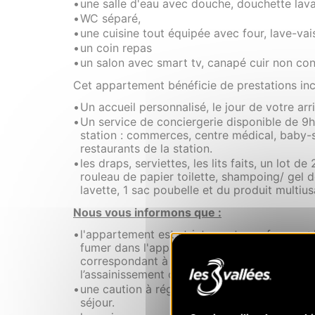
une salle d'eau avec douche, douchette lav
WC séparé,
une cuisine tout équipée avec four, lave-vaiss
un coin repas
un salon avec smart tv, canapé cuir non conv
Cet appartement bénéficie de prestations inclu
Un accueil personnalisé, le jour de votre arr
Un service de conciergerie disponible de 9h
station : commerces, centre médical, baby-si
restaurants de la station.
les draps, serviettes, les lits faits, un lot d
rouleau de papier toilette, shampoing/ gel d
lavette, 1 sac poubelle et du produit multius
Nous vous informons que :
l'appartement est strictement non-fumeur : 
fumer dans l'appartement ( cigarettes, chi
correspondant à 50% du montant la cautio
l’assainissement de l'appartement.
une caution à régler sur place, le jour de vo
séjour.