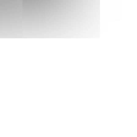
SAM.
891 €
Retour le
13
20/03/2027
MARS
/hébergement
SAM.
744 €
Retour le
20
27/03/2027
MARS
/hébergement
SAM.
1067 €
Retour le
27
03/04/2027
MARS
/hébergement