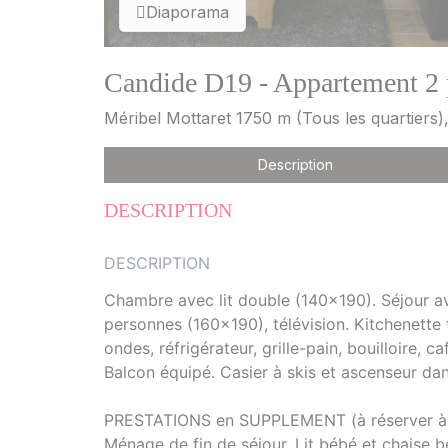
Diaporama
Candide D19 - Appartement 2 
Méribel Mottaret 1750 m (Tous les quartiers
Description
DESCRIPTION
DESCRIPTION
Chambre avec lit double (140x190). Séjour a
personnes (160x190), télévision. Kitchenette t
ondes, réfrigérateur, grille-pain, bouilloire, 
Balcon équipé. Casier à skis et ascenseur d
PRESTATIONS en SUPPLEMENT (à réserver à l'a
Ménage de fin de séjour, Lit bébé et chaise b