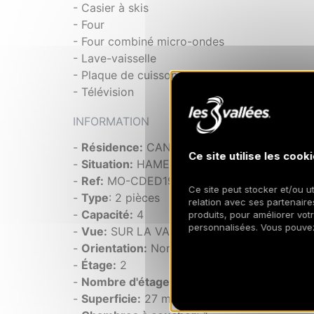
- Casier à skis
- Four
- Four combiné micro-ondes
- Lave-vaisselle
- Plaque de cuisson induction
- Télévision
INFORMATION
-
Résidence:
CANDIDE
Ce site utilise les cooki
-
Situation:
HAMEAU
-
Ref:
MO-CDED19
Ce site peut stocker et/ou ut
-
Type
: 2 pièces
relation avec ses partenaires
-
Capacité:
4
produits, pour améliorer vot
personnalisées. Vous pouve
-
Vue:
SUR LA VALLEE
-
Orientation:
Nord
-
Étage:
2
-
Nombre d'étages:
5
2
-
Superficie:
27 m