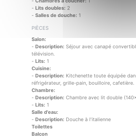
-
Chambres à coucher:
1
-
Lits doubles:
2
-
Salles de douche:
1
PIÈCES
Salon:
-
Description:
Séjour avec canapé convertibl
télévision.
-
Lits:
1
Cuisine:
-
Description:
Kitchenette toute équipée dans 
réfrigérateur, grille-pain, bouilloire, cafetière.
Chambre:
-
Description:
Chambre avec lit double (140
-
Lits:
1
Salle d'eau:
-
Description:
Douche à l'italienne
Toilettes
Balcon