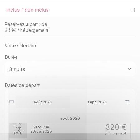
Inclus / non inclus
Réservez à partir de
288
€
/ hébergement
Votre sélection
Durée
JEU.
342 €
Retour le
13
16/08/2026
AOÛT
/hébergement
VEN.
331 €
Dates de départ
Retour le
14
17/08/2026
AOÛT
/hébergement
août 2026
sept. 2026
SAM.
320 €
Retour le
15
18/08/2026
AOÛT
/hébergement
août 2026
LUN.
320 €
Retour le
17
20/08/2026
AOÛT
/hébergement