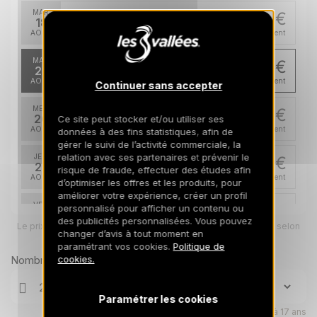
MAR.
320 €
Retour le
18
21/08/2026
AOÛT
/hébergement
MAR.
288 €
Retour le
25
28/08/2026
AOÛT
/hébergement
Continuer sans accepter
MER.
288 €
Retour le
26
Ce site peut stocker et/ou utiliser ses
29/08/2026
AOÛT
/hébergement
données à des fins statistiques, afin de
gérer le suivi de l’activité commerciale, la
relation avec ses partenaires et prévenir le
JEU.
288 €
Retour le
27
risque de fraude, effectuer des études afin
30/08/2026
AOÛT
/hébergement
d’optimiser les offres et les produits, pour
améliorer votre expérience, créer un profil
VEN.
288 €
personnalisé pour afficher un contenu ou
Retour le
28
des publicités personnalisées. Vous pouvez
31/08/2026
Le prix total pour votre sélection sera ajusté en page suivante selon
AOÛT
/hébergement
changer d’avis à tout moment en
vos options
paramétrant vos cookies.
Politique de
SAM.
288 €
Nombre de voyageurs
cookies.
Retour le
29
01/09/2026
AOÛT
/hébergement
Paramétrer les cookies
LUN.
288 €
Retour le
31
Enfants âgés de 0 à 17 ans
03/09/2026