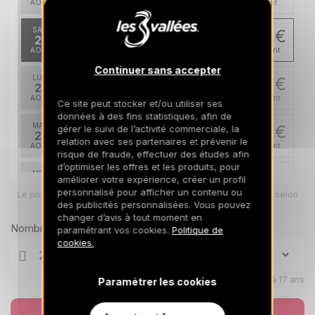
AOÛT
/hébergement
SAM.
1613 €
Retour le
22
26/08/2026
AOÛT
/hébergement
Continuer sans accepter
LUN.
1613 €
Retour le
24
28/08/2026
AOÛT
/hébergement
Ce site peut stocker et/ou utiliser ses
données à des fins statistiques, afin de
MAR.
1613 €
gérer le suivi de l’activité commerciale, la
Retour le
25
relation avec ses partenaires et prévenir le
29/08/2026
AOÛT
/hébergement
risque de fraude, effectuer des études afin
d’optimiser les offres et les produits, pour
MER.
1613 €
améliorer votre expérience, créer un profil
Retour le
26
30/08/2026
personnalisé pour afficher un contenu ou
Le prix total pour votre sélection sera ajusté en page suivante selon
AOÛT
/hébergement
vos options
des publicités personnalisées. Vous pouvez
changer d’avis à tout moment en
JEU.
1613 €
Nombre de voyageurs
Retour le
paramétrant vos cookies.
Politique de
27
31/08/2026
cookies.
AOÛT
/hébergement
VEN.
1613 €
Retour le
28
Enfants âgés de 0 à 17 ans
Paramétrer les cookies
01/09/2026
AOÛT
/hébergement
Réserver