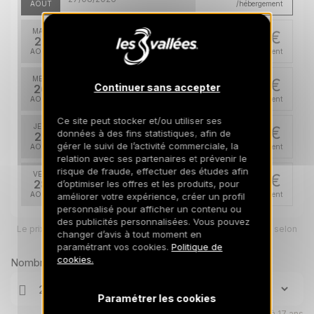
AOÛT
/hébergement
MAR.
514 €
Retour le
25
28/08/2026
AOÛT
/hébergement
MER.
514 €
Retour le
Continuer sans accepter
26
29/08/2026
AOÛT
/hébergement
Ce site peut stocker et/ou utiliser ses
JEU.
514 €
données à des fins statistiques, afin de
Retour le
27
30/08/2026
gérer le suivi de l’activité commerciale, la
AOÛT
/hébergement
relation avec ses partenaires et prévenir le
risque de fraude, effectuer des études afin
VEN.
514 €
Retour le
28
d’optimiser les offres et les produits, pour
31/08/2026
AOÛT
/hébergement
améliorer votre expérience, créer un profil
personnalisé pour afficher un contenu ou
des publicités personnalisées. Vous pouvez
SAM.
514 €
Retour le
Le prix total pour votre sélection sera ajusté en page suivante selon
29
changer d’avis à tout moment en
01/09/2026
vos options
AOÛT
/hébergement
paramétrant vos cookies.
Politique de
cookies.
Nombre de voyageurs
LUN.
514 €
Retour le
31
03/09/2026
AOÛT
/hébergement
Paramétrer les cookies
Enfants âgés de 0 à 17 ans