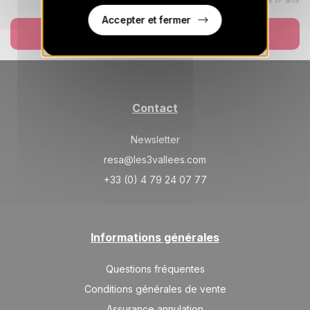
sept. 2026
Accepter et fermer
MAR.
514 €
Réserver
Retour le
01
04/09/2026
SEPT.
/hébergement
MER.
514 €
Retour le
02
05/09/2026
SEPT.
/hébergement
Contact
Newsletter
resa@les3vallees.com
+33 (0) 4 79 24 07 77
Informations générales
Questions fréquentes
Conditions générales de vente
Assurance annulation