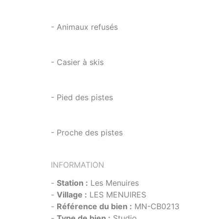
- Animaux refusés
- Casier à skis
- Pied des pistes
- Proche des pistes
INFORMATION
-
Station :
Les Menuires
-
Village :
LES MENUIRES
-
Référence du bien :
MN-CB0213
-
Type de bien :
Studio