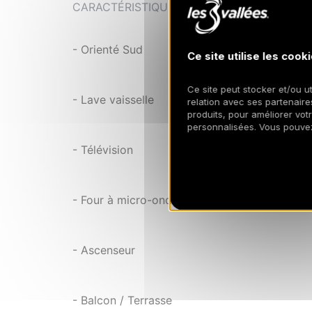
CARACTÉRISTIQUES
- Orienté Sud
Ce site utilise les cooki
Ce site peut stocker et/ou ut
- Lave vaisselle
relation avec ses partenaires
produits, pour améliorer vot
personnalisées. Vous pouve
- Télévision
- Four à micro-ondes
- Ascenseur
- Balcon / Terrasse