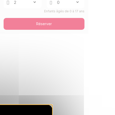
780 €
Retour le
09
16/01/2027
JANV.
/hébergement
Enfants âgés de 0 à 17 ans
SAM.
833 €
Retour le
16
23/01/2027
JANV.
/hébergement
Réserver
SAM.
886 €
Retour le
23
30/01/2027
JANV.
/hébergement
SAM.
1045 €
Retour le
30
06/02/2027
JANV.
/hébergement
févr. 2027
SAM.
1311 €
Retour le
13
20/02/2027
FÉVR.
/hébergement
SAM.
1311 €
Retour le
20
27/02/2027
FÉVR.
/hébergement
SAM.