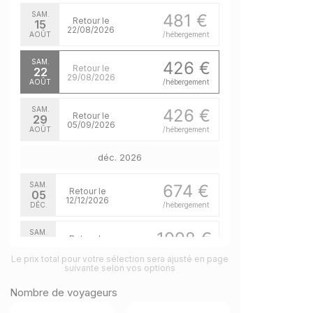
SAM.
481 €
Retour le
15
22/08/2026
AOÛT
/hébergement
SAM.
426 €
Retour le
22
29/08/2026
AOÛT
/hébergement
SAM.
426 €
Retour le
29
05/09/2026
AOÛT
/hébergement
déc. 2026
SAM.
674 €
Retour le
05
12/12/2026
DÉC.
/hébergement
SAM.
1098 €
Retour le
19
26/12/2026
DÉC.
/hébergement
Le prix total pour votre sélection sera ajusté en page
suivante selon vos options
janv. 2027
Nombre de voyageurs
SAM.