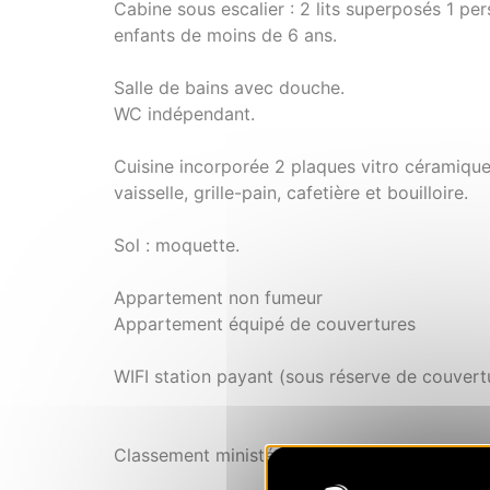
Cabine sous escalier : 2 lits superposés 1 p
enfants de moins de 6 ans.
Salle de bains avec douche.
WC indépendant.
Cuisine incorporée 2 plaques vitro céramiques
vaisselle, grille-pain, cafetière et bouilloire.
Sol : moquette.
Appartement non fumeur
Appartement équipé de couvertures
WIFI station payant (sous réserve de couvert
Classement ministériel : 2 Etoiles