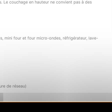
ers. Le couchage en hauteur ne convient pas à des
, mini four et four micro-ondes, réfrigérateur, lave-
ure de réseau)