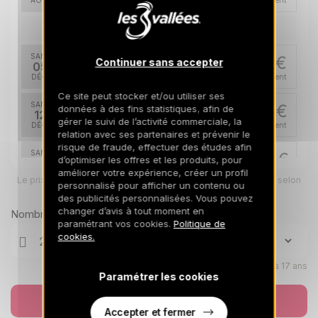
AOÛT
/hébergement
déc. 2026
SAM.
887 €
Continuer sans accepter
Retour le
05
12/12/2026
DÉC.
/hébergement
Ce site peut stocker et/ou utiliser ses
SAM.
964 €
données à des fins statistiques, afin de
Retour le
12
19/12/2026
gérer le suivi de l’activité commerciale, la
DÉC.
/hébergement
relation avec ses partenaires et prévenir le
risque de fraude, effectuer des études afin
SAM.
1652 €
d’optimiser les offres et les produits, pour
Retour le
19
26/12/2026
améliorer votre expérience, créer un profil
DÉC.
/hébergement
Le prix total pour votre sélection sera ajusté en page suivante selon
personnalisé pour afficher un contenu ou
vos options
des publicités personnalisées. Vous pouvez
janv. 2027
changer d’avis à tout moment en
Nombre de voyageurs
paramétrant vos cookies.
Politique de
SAM.
1117 €
cookies.
Retour le
09
16/01/2027
JANV.
/hébergement
Enfants âgés de 0 à 17 ans
Paramétrer les cookies
SAM.
1270 €
Retour le
16
23/01/2027
JANV.
/hébergement
Réserver
Accepter et fermer