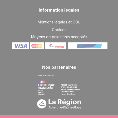
mars 2027
Information légales
SAM.
1423 €
Retour le
06
13/03/2027
MARS
/hébergement
Mentions légales et CGU
Cookies
SAM.
1346 €
Retour le
13
Moyens de paiements acceptés
20/03/2027
MARS
/hébergement
SAM.
1040 €
Retour le
20
27/03/2027
MARS
/hébergement
Nos partenaires
SAM.
1120 €
Retour le
27
03/04/2027
MARS
/hébergement
avr. 2027
SAM.
1120 €
Retour le
03
10/04/2027
AVR.
/hébergement
SAM.
1040 €
Retour le
10