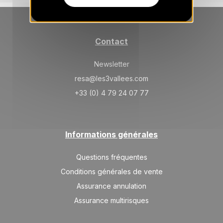
SAM.
1346 €
Retour le
23
30/01/2027
JANV.
/hébergement
SAM.
Contact
1423 €
Retour le
30
06/02/2027
JANV.
/hébergement
Newsletter
févr. 2027
resa@les3vallees.com
+33 (0) 4 79 24 07 77
SAM.
1652 €
Retour le
06
13/02/2027
FÉVR.
/hébergement
SAM.
1805 €
Retour le
13
Informations générales
20/02/2027
FÉVR.
/hébergement
Questions fréquentes
SAM.
1805 €
Retour le
20
Conditions générales de vente
27/02/2027
FÉVR.
/hébergement
Assurance annulation
SAM.
1805 €
Retour le
Assurance multirisques
27
06/03/2027
FÉVR.
/hébergement