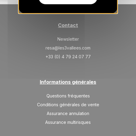
SAM.
686 €
Retour le
16
23/01/2027
JANV.
/hébergement
SAM.
Contact
859 €
Retour le
30
06/02/2027
JANV.
/hébergement
Newsletter
févr. 2027
resa@les3vallees.com
+33 (0) 4 79 24 07 77
SAM.
1032 €
Retour le
06
13/02/2027
FÉVR.
/hébergement
SAM.
1076 €
Retour le
13
Informations générales
20/02/2027
FÉVR.
/hébergement
Questions fréquentes
SAM.
1076 €
Retour le
27
Conditions générales de vente
06/03/2027
FÉVR.
/hébergement
Assurance annulation
mars 2027
Assurance multirisques
SAM.
859 €
Retour le
06