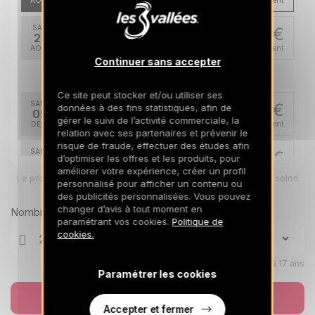
AOÛT
/hébergement
SAM.
370 €
Retour le
29
05/09/2026
AOÛT
/hébergement
Continuer sans accepter
déc. 2026
Ce site peut stocker et/ou utiliser ses
SAM.
557 €
données à des fins statistiques, afin de
Retour le
05
12/12/2026
gérer le suivi de l’activité commerciale, la
DÉC.
/hébergement
relation avec ses partenaires et prévenir le
risque de fraude, effectuer des études afin
SAM.
557 €
d’optimiser les offres et les produits, pour
Retour le
12
19/12/2026
améliorer votre expérience, créer un profil
DÉC.
/hébergement
Le prix total pour votre sélection sera ajusté en page suivante selon
personnalisé pour afficher un contenu ou
vos options
des publicités personnalisées. Vous pouvez
SAM.
903 €
Retour le
19
changer d’avis à tout moment en
Nombre de voyageurs
26/12/2026
DÉC.
/hébergement
paramétrant vos cookies.
Politique de
cookies.
janv. 2027
Enfants âgés de 0 à 17 ans
Paramétrer les cookies
SAM.
643 €
Retour le
09
16/01/2027
JANV.
/hébergement
Réserver
Accepter et fermer