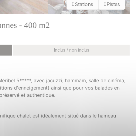
Stations
Pistes
sonnes - 400 m2
Inclus / non inclus
Méribel 5*****, avec jacuzzi, hammam, salle de cinéma,
ditions d'enneigement) ainsi que pour vos balades en
préservé et authentique.
ifique chalet est idéalement situé dans le hameau