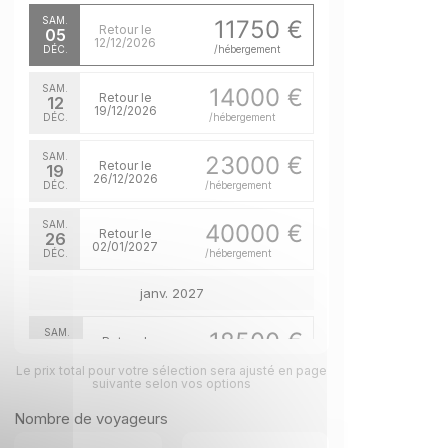
SAM.
11750 €
Retour le
05
12/12/2026
DÉC.
/hébergement
SAM.
14000 €
Retour le
12
19/12/2026
DÉC.
/hébergement
SAM.
23000 €
Retour le
19
26/12/2026
DÉC.
/hébergement
SAM.
40000 €
Retour le
26
02/01/2027
DÉC.
/hébergement
janv. 2027
SAM.
18500 €
Retour le
02
09/01/2027
JANV.
/hébergement
Le prix total pour votre sélection sera ajusté en page
suivante selon vos options
SAM.
14000 €
Retour le
09
Nombre de voyageurs
16/01/2027
JANV.
/hébergement