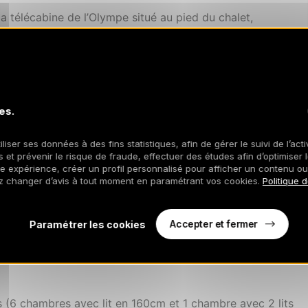
la télécabine de l’Olympe situé au pied du chalet,
 Méribus, régulières et gratuites à quelques pas du
tradition et modernité. Son espace SPA avec jacuzzi et
es.
isez sur la convivialité avec la salle cinéma et le
iliser ses données à des fins statistiques, afin de gérer le suivi de l’act
 et prévenir le risque de fraude, effectuer des études afin d’optimiser l
re expérience, créer un profil personnalisé pour afficher un contenu ou
nes et la vallée depuis la grande pièce de vie.
z changer d’avis à tout moment en paramétrant vos cookies.
Politique 
ert sur des terrasses exposées Est Sud.
Accepter et fermer
Paramétrer les cookies
s (6 chambres avec lit en 160cm et 1 chambre avec 2 lits