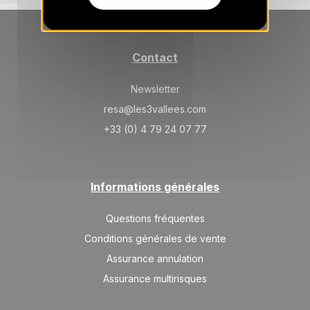
SAM.
6650 €
Retour le
14
21/08/2027
AOÛT
/hébergement
Contact
SAM.
4600 €
Retour le
21
28/08/2027
AOÛT
/hébergement
Newsletter
resa@les3vallees.com
+33 (0) 4 79 24 07 77
Informations générales
Questions fréquentes
Conditions générales de vente
Assurance annulation
Assurance multirisques