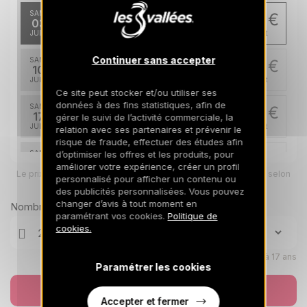
SAM.
4600 €
Retour le
03
10/07/2027
JUIL.
/hébergement
Continuer sans accepter
SAM.
6650 €
Retour le
10
17/07/2027
JUIL.
/hébergement
Ce site peut stocker et/ou utiliser ses
données à des fins statistiques, afin de
SAM.
6650 €
Retour le
17
gérer le suivi de l’activité commerciale, la
24/07/2027
JUIL.
/hébergement
relation avec ses partenaires et prévenir le
risque de fraude, effectuer des études afin
SAM.
d’optimiser les offres et les produits, pour
6650 €
Retour le
24
améliorer votre expérience, créer un profil
31/07/2027
Le prix total pour votre sélection sera ajusté en page suivante selon
JUIL.
/hébergement
personnalisé pour afficher un contenu ou
vos options
des publicités personnalisées. Vous pouvez
SAM.
6650 €
changer d’avis à tout moment en
Nombre de voyageurs
Retour le
31
07/08/2027
paramétrant vos cookies.
Politique de
JUIL.
/hébergement
cookies.
août 2027
Enfants âgés de 0 à 17 ans
Paramétrer les cookies
SAM.
6650 €
Retour le
07
14/08/2027
Réserver
AOÛT
/hébergement
Accepter et fermer