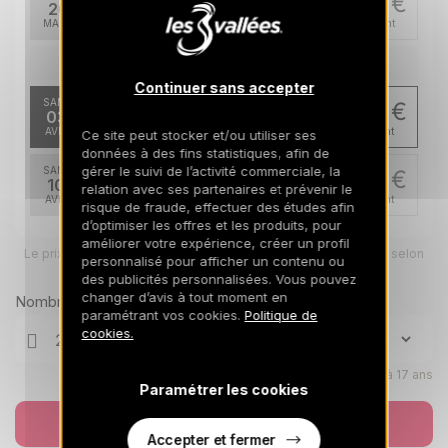
1700 €
Retour le
20
27/03/2027
MARS
/hébergement
avr. 2027
Continuer sans accepter
SAM.
1500 €
Retour le
03
10/04/2027
AVR.
/hébergement
Ce site peut stocker et/ou utiliser ses
données à des fins statistiques, afin de
gérer le suivi de l’activité commerciale, la
SAM.
1500 €
Retour le
10
relation avec ses partenaires et prévenir le
17/04/2027
AVR.
/hébergement
risque de fraude, effectuer des études afin
d’optimiser les offres et les produits, pour
améliorer votre expérience, créer un profil
Le prix total pour votre sélection sera ajusté en page suivante selon
personnalisé pour afficher un contenu ou
vos options
des publicités personnalisées. Vous pouvez
changer d’avis à tout moment en
Nombre de voyageurs
paramétrant vos cookies.
Politique de
cookies.
Enfants âgés de 0 à 17 ans
Paramétrer les cookies
Réserver
Accepter et fermer