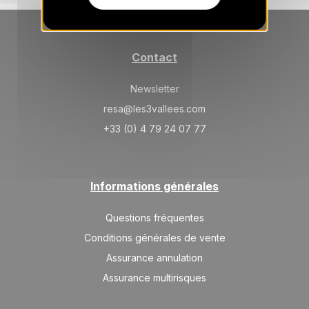
Contact
Newsletter
resa@les3vallees.com
+33 (0) 4 79 24 07 77
Informations générales
Questions fréquentes
Conditions générales de vente
Assurance annulation
Assurance multirisques