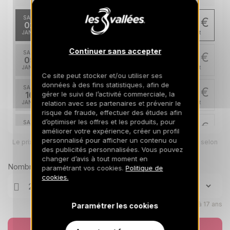
SAM.
3700 €
Retour le
02
09/01/2027
JANV.
/hébergement
Continuer sans accepter
SAM.
3700 €
Retour le
09
16/01/2027
JANV.
/hébergement
Ce site peut stocker et/ou utiliser ses
données à des fins statistiques, afin de
SAM.
3700 €
Retour le
gérer le suivi de l’activité commerciale, la
16
23/01/2027
relation avec ses partenaires et prévenir le
JANV.
/hébergement
risque de fraude, effectuer des études afin
d’optimiser les offres et les produits, pour
SAM.
3700 €
Retour le
30
améliorer votre expérience, créer un profil
06/02/2027
JANV.
/hébergement
personnalisé pour afficher un contenu ou
Le prix total pour votre sélection sera ajusté en page suivante selon
vos options
des publicités personnalisées. Vous pouvez
févr. 2027
changer d’avis à tout moment en
Nombre de voyageurs
paramétrant vos cookies.
Politique de
cookies.
SAM.
6500 €
Retour le
06
13/02/2027
FÉVR.
/hébergement
Enfants âgés de 0 à 17 ans
Paramétrer les cookies
SAM.
6500 €
Retour le
20
27/02/2027
FÉVR.
/hébergement
Réserver