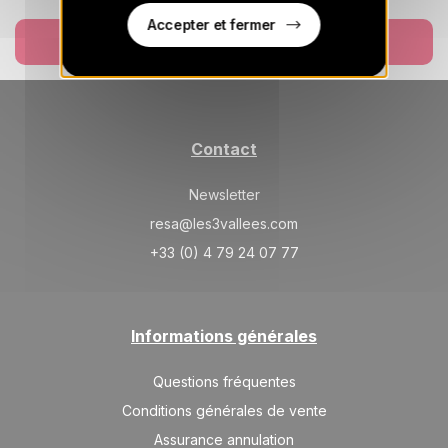
341 €
Retour le
25
27/08/2026
Accepter et fermer
AOÛT
/hébergement
Réserver
MER.
341 €
Retour le
26
28/08/2026
AOÛT
/hébergement
JEU.
341 €
Retour le
27
Contact
29/08/2026
AOÛT
/hébergement
Newsletter
resa@les3vallees.com
+33 (0) 4 79 24 07 77
Informations générales
Questions fréquentes
Conditions générales de vente
Assurance annulation