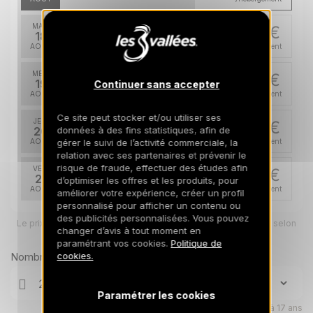
MAR.
341 €
Retour le
18
20/08/2026
AOÛT
/hébergement
MER.
341 €
Retour le
19
Continuer sans accepter
21/08/2026
AOÛT
/hébergement
Ce site peut stocker et/ou utiliser ses
JEU.
341 €
Retour le
20
données à des fins statistiques, afin de
22/08/2026
AOÛT
gérer le suivi de l’activité commerciale, la
/hébergement
relation avec ses partenaires et prévenir le
risque de fraude, effectuer des études afin
VEN.
341 €
Retour le
21
d’optimiser les offres et les produits, pour
23/08/2026
AOÛT
/hébergement
améliorer votre expérience, créer un profil
personnalisé pour afficher un contenu ou
SAM.
des publicités personnalisées. Vous pouvez
341 €
Retour le
Le prix total pour votre sélection sera ajusté en page suivante selon
22
changer d’avis à tout moment en
24/08/2026
vos options
AOÛT
/hébergement
paramétrant vos cookies.
Politique de
Nombre de voyageurs
cookies.
LUN.
341 €
Retour le
24
26/08/2026
AOÛT
/hébergement
Paramétrer les cookies
Enfants âgés de 0 à 17 ans
MAR.